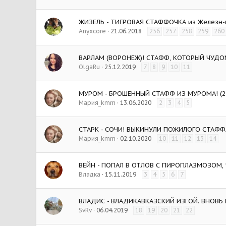
ЖИЗЕЛЬ - ТИГРОВАЯ СТАФФОЧКА из Железн-г
Anyxcore
21.06.2018
256
257
258
259
260
ВАРЛАМ (ВОРОНЕЖ)! СТАФФ, КОТОРЫЙ ЧУДО
OlgaRu
25.12.2019
7
8
9
10
11
МУРОМ - БРОШЕННЫЙ СТАФФ ИЗ МУРОМА! (2
Мария_kmm
13.06.2020
2
3
4
5
СТАРК - СОЧИ! ВЫКИНУЛИ ПОЖИЛОГО СТАФФА
Мария_kmm
02.10.2020
10
11
12
13
14
ВЕЙН - ПОПАЛ В ОТЛОВ С ПИРОПЛАЗМОЗОМ, Ч
Владка
15.11.2019
3
4
5
6
7
ВЛАДИС - ВЛАДИКАВКАЗСКИЙ ИЗГОЙ. ВНОВЬ 
SvRv
06.04.2019
18
19
20
21
22