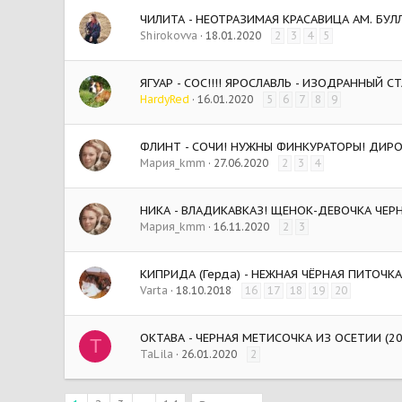
ЧИЛИТА - НЕОТРАЗИМАЯ КРАСАВИЦА АМ. БУЛЛ
Shirokovva
18.01.2020
2
3
4
5
ЯГУАР - СОС!!!! ЯРОСЛАВЛЬ - ИЗОДРАННЫЙ С
HardyRed
16.01.2020
5
6
7
8
9
ФЛИНТ - СОЧИ! НУЖНЫ ФИНКУРАТОРЫ! ДИРО!
Мария_kmm
27.06.2020
2
3
4
НИКА - ВЛАДИКАВКАЗ! ЩЕНОК-ДЕВОЧКА ЧЕРН
Мария_kmm
16.11.2020
2
3
КИПРИДА (Герда) - НЕЖНАЯ ЧЁРНАЯ ПИТОЧКА (
Varta
18.10.2018
16
17
18
19
20
ОКТАВА - ЧЕРНАЯ МЕТИСОЧКА ИЗ ОСЕТИИ (20
T
TaLila
26.01.2020
2