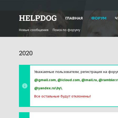
HELPDOG
ГЛАВНАЯ
ФОРУМ
Ч
Новые сообщения
Поиск по форуму
2020
Уважаемые пользователи, регистрация на фору
@gmail.com, @icloud.com, @mail.ru, @rambler.r
@yandex.ru\by\
Все остальные будут отклонены!