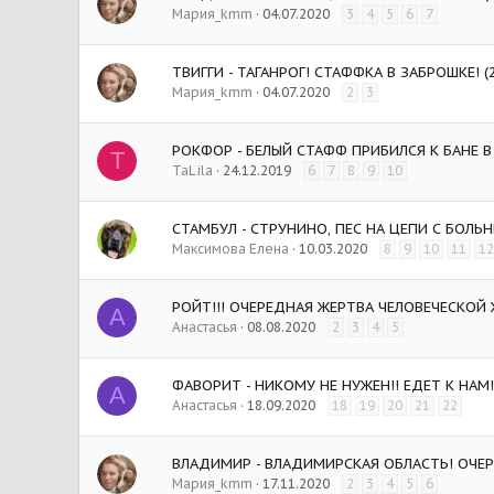
Мария_kmm
04.07.2020
3
4
5
6
7
ТВИГГИ - ТАГАНРОГ! СТАФФКА В ЗАБРОШКЕ! (
Мария_kmm
04.07.2020
2
3
РОКФОР - БЕЛЫЙ СТАФФ ПРИБИЛСЯ К БАНЕ В 
T
TaLila
24.12.2019
6
7
8
9
10
СТАМБУЛ - СТРУНИНО, ПЕС НА ЦЕПИ С БОЛЬН
Максимова Елена
10.03.2020
8
9
10
11
12
РОЙТ!!! ОЧЕРЕДНАЯ ЖЕРТВА ЧЕЛОВЕЧЕСКОЙ Ж
А
Анастасья
08.08.2020
2
3
4
5
ФАВОРИТ - НИКОМУ НЕ НУЖЕН!! ЕДЕТ К НАМ!!
А
Анастасья
18.09.2020
18
19
20
21
22
ВЛАДИМИР - ВЛАДИМИРСКАЯ ОБЛАСТЬ! ОЧЕР
Мария_kmm
17.11.2020
2
3
4
5
6