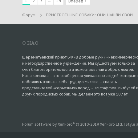
1
2
3
...
14
Вперед
Форум
ПРИСТРОЕННЫЕ СОБАКИ: ОНИ НАШЛИ СВОЙ ДОМ!
О НАС
Шереметьевский приют БФ «В добрые руки» - некоммерческ
и негосударственное учреждение. Мы существуем только за
счет благотворительности и пожертвований добрых людей.
Наша команда – это сообщество уникальных людей, которые 
побоялись взять на себя трудную миссию – спасать
представителей «серьезных» пород – амстаффов, питбулей 
других породистых собак. Мы делаем это вот уже 10 лет.
®
Forum software by XenForo
© 2010-2019 XenForo Ltd.
|
Style