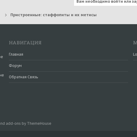
Вам необходимо войти или за
Пристроенные: стаффопиты и их метисы
НАВИГАЦИЯ
М
Главная
Lo
ое
Форум
не
Обратная Связь
и
 and add-ons by ThemeHouse