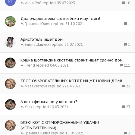
И
10
Инна Роб
03.07.2023
о
Два очаровательных котёнка ищут дом!
1
Грачева Юлия
31.10.2021
Аристотель ищет дом
1
ЕленаШацких
25.07.2021
Кошка шотландка скоттиш страйт ищет срочно дом
111
Frend
04.05.2021
ТРОЕ ОЧАРОВАТЕЛЬНЫХ КОТЯТ ИЩУТ НОВЫЙ ДОМ!
25
NataVetrova
27.04.2021
А вот сфинкса ни у кого нет?
23
Yaska
19.03.2021
БЛЭК! КОТ С ОТМОРОЖЕННЫМИ УШАМИ!
(ИСПЫТАТЕЛЬНЫЙ)
2
Грачева Юлия
18.03.2021