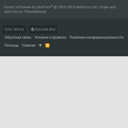
®
Forum software by XenForo
© 2010-2019 XenForo Ltd.
|
Style and
add-ons by ThemeHouse
DOG-White
Русский (RU)
Обратная связь
Условия и правила
Политика конфиденциальности
Помощь
Главная
R
S
S