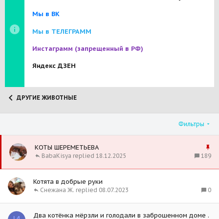
Мы в ВК
Мы в ТЕЛЕГРАММ
Инстаграмм
(запрещенный в РФ)
Яндекс ДЗЕН
ДРУГИЕ ЖИВОТНЫЕ
Фильтры
З
КОТЫ ШЕРЕМЕТЬЕВА
а
189
BabaKisya
18.12.2025
к
р
Котята в добрые руки
е
0
Снежана Ж.
08.07.2023
п
л
е
Два котёнка мёрзли и голодали в заброшенном доме .
н