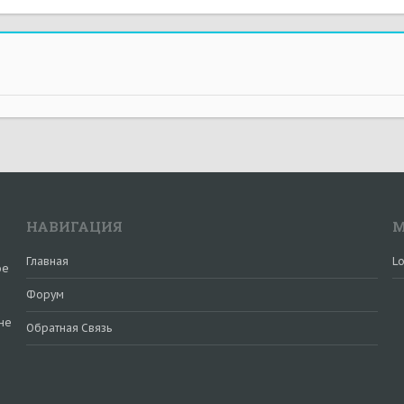
НАВИГАЦИЯ
М
Главная
Lo
ое
Форум
не
Обратная Связь
и