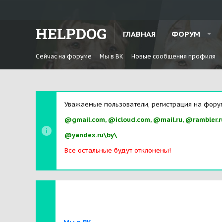
HELPDOG
ГЛАВНАЯ
ФОРУМ
Сейчас на форуме
Мы в ВК
Новые сообщения профиля
Уважаемые пользователи, регистрация на фору
@gmail.com, @icloud.com, @mail.ru, @rambler.r
@yandex.ru\by\
Все остальные будут отклонены!