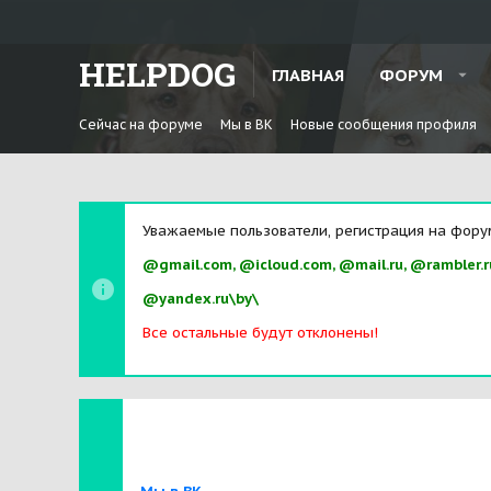
HELPDOG
ГЛАВНАЯ
ФОРУМ
Сейчас на форуме
Мы в ВК
Новые сообщения профиля
Уважаемые пользователи, регистрация на фору
@gmail.com, @icloud.com, @mail.ru, @rambler.r
@yandex.ru\by\
Все остальные будут отклонены!