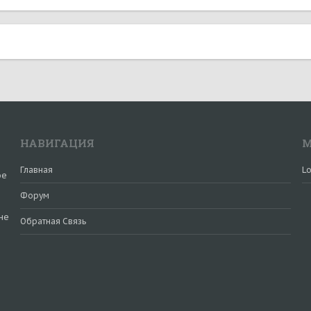
НАВИГАЦИЯ
М
Главная
Lo
ое
Форум
не
Обратная Связь
и