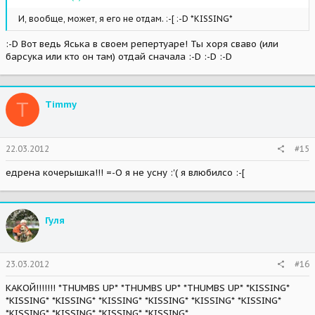
И, вообще, может, я его не отдам. :-[ :-D *KISSING*
:-D Вот ведь Яська в своем репертуаре! Ты хоря сваво (или
барсука или кто он там) отдай сначала :-D :-D :-D
T
Timmy
22.03.2012
#15
едрена кочерышка!!! =-O я не усну :'( я влюбилсо :-[
Гуля
23.03.2012
#16
КАКОЙ!!!!!!! *THUMBS UP* *THUMBS UP* *THUMBS UP* *KISSING*
*KISSING* *KISSING* *KISSING* *KISSING* *KISSING* *KISSING*
*KISSING* *KISSING* *KISSING* *KISSING*