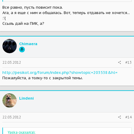
Все равно, пусть повисит пока.
Ага, а я еще с ним и общалась. Вот, теперь отдавать не хочется...
:'(
Ссыль дай на ПИК, а?
Chimaera
22.03.2012
#13
http://pesikot.org/forum/index.php?showtopic=203538&hl=
Пожалуйста, а толку-то с закрытой темы.
Lindeni
22.03.2012
#14
Yaska сказал(а):