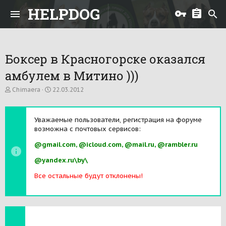
HELPDOG
Боксер в Красногорске оказался
амбулем в Митино )))
А
Д
Chimaera
22.03.2012
в
а
т
т
о
а
Уважаемые пользователи, регистрация на форуме
р
н
возможна с почтовых сервисов:
т
а
е
ч
@gmail.com, @icloud.com, @mail.ru, @rambler.ru
м
а
ы
л
@yandex.ru\by\
а
Все остальные будут отклонены!