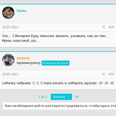
Yaska
23.03.2012
#19
Ээх... :'( Вечером буду Алексею звонить, узнавать, как он там...
Ириш, классный, да...
ireniren
Администратор
Команда форума
23.03.2012
#20
сабачку забрали :'( :'( :'( пора искать и забирать другую :-D :-D :-D
Последняя
1 из 2
Вперед
Вам необходимо войти или зарегистрироваться, чтобы здесь от