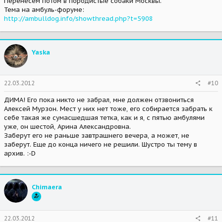
Перенесем потом в породистые собаки Москвы.
Тема на амбуль-форуме:
http://ambulldog.info/showthread.php?t=5908
Yaska
22.03.2012
#10
ДИМА! Его пока никто не забрал, мне должен отзвониться
Алексей Мурзон. Мест у них нет тоже, его собирается забрать к
себе такая же сумасшедшая тетка, как и я, с пятью амбулями
уже, он шестой, Арина Александровна.
Заберут его не раньше завтрашнего вечера, а может, не
заберут. Еще до конца ничего не решили. Шустро ты тему в
архив. :-D
Chimaera
22.03.2012
#11