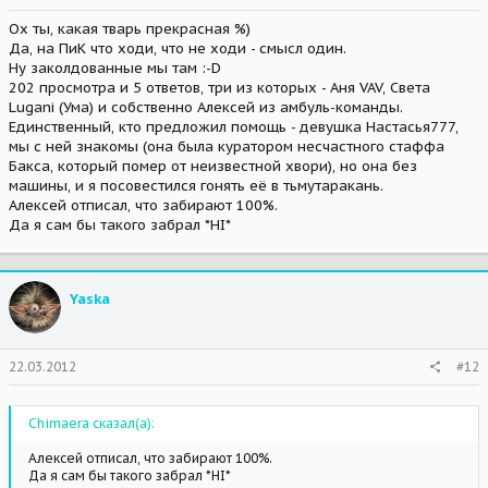
Ох ты, какая тварь прекрасная %)
Да, на ПиК что ходи, что не ходи - смысл один.
Ну заколдованные мы там :-D
202 просмотра и 5 ответов, три из которых - Аня VAV, Света
Lugani (Ума) и собственно Алексей из амбуль-команды.
Единственный, кто предложил помощь - девушка Настасья777,
мы с ней знакомы (она была куратором несчастного стаффа
Бакса, который помер от неизвестной хвори), но она без
машины, и я посовестился гонять её в тьмутаракань.
Алексей отписал, что забирают 100%.
Да я сам бы такого забрал *HI*
Yaska
22.03.2012
#12
Chimaera сказал(а):
Алексей отписал, что забирают 100%.
Да я сам бы такого забрал *HI*