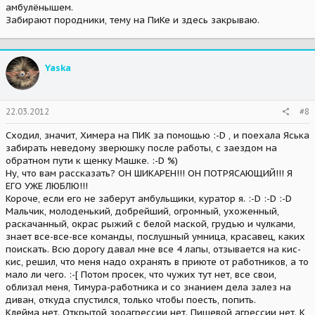
амбулёнышем.
Забирают породники, тему на ПиКе и здесь закрываю.
Yaska
22.03.2012
#8
Сходил, значит, Химера на ПИК за помощью :-D , и поехала Яська
забирать неведому зверюшку после работы, с заездом на
обратном пути к щенку Машке. :-D %)
Ну, что вам рассказать? ОН ШИКАРЕН!!! ОН ПОТРЯСАЮЩИЙ!!! Я
ЕГО УЖЕ ЛЮБЛЮ!!!
Короче, если его не заберут амбульщики, куратор я. :-D :-D :-D
Мальчик, молоденький, добрейший, огромный, ухоженный,
раскачанный, окрас рыжий с белой маской, грудью и чулками,
знает все-все-все команды, послушный умница, красавец, каких
поискать. Всю дорогу давал мне все 4 лапы, отзывается на кис-
кис, решил, что меня надо охранять в приюте от работников, а то
мало ли чего. :-[ Потом просек, что чужих тут нет, все свои,
облизал меня, Тимура-работника и со знанием дела залез на
диван, откуда спустился, только чтобы поесть, попить.
Клейма нет. Открытой зооагрессии нет. Пищевой агрессии нет. К