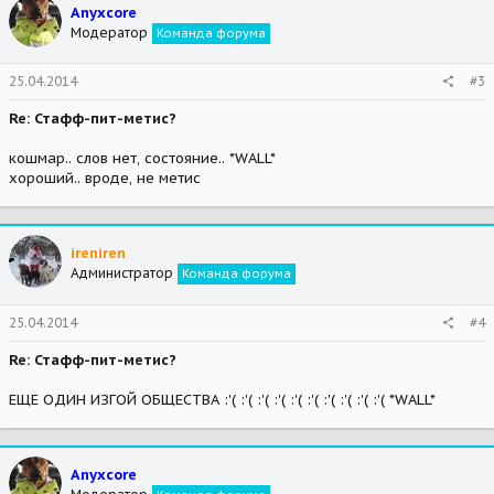
Anyxcore
Модератор
Команда форума
25.04.2014
#3
Re: Стафф-пит-метис?
кошмар.. слов нет, состояние.. *WALL*
хороший.. вроде, не метис
ireniren
Администратор
Команда форума
25.04.2014
#4
Re: Стафф-пит-метис?
ЕЩЕ ОДИН ИЗГОЙ ОБЩЕСТВА :'( :'( :'( :'( :'( :'( :'( :'( :'( :'( *WALL*
Anyxcore