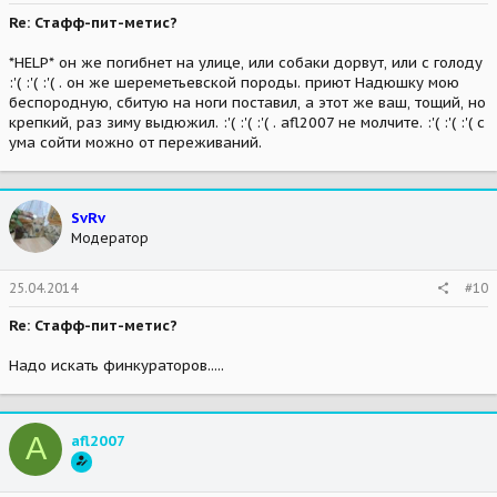
Re: Стафф-пит-метис?
*HELP* он же погибнет на улице, или собаки дорвут, или с голоду
:'( :'( :'( . он же шереметьевской породы. приют Надюшку мою
беспородную, сбитую на ноги поставил, а этот же ваш, тощий, но
крепкий, раз зиму выдюжил. :'( :'( :'( . afl2007 не молчите. :'( :'( :'( с
ума сойти можно от переживаний.
SvRv
Модератор
25.04.2014
#10
Re: Стафф-пит-метис?
Надо искать финкураторов.....
A
afl2007