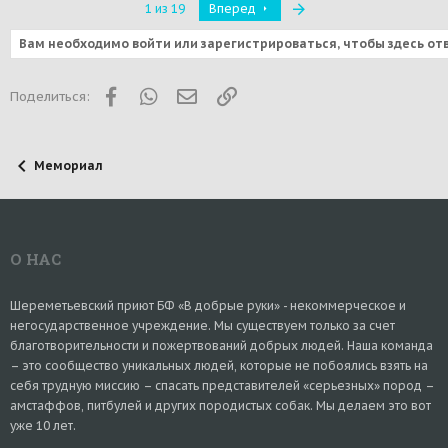
Последняя
1 из 19
Вперед
Вам необходимо войти или зарегистрироваться, чтобы здесь от
Facebook
WhatsApp
Электронная почта
Ссылка
Поделиться:
Мемориал
О НАС
Шереметьевский приют БФ «В добрые руки» - некоммерческое и
негосударственное учреждение. Мы существуем только за счет
благотворительности и пожертвований добрых людей. Наша команда
– это сообщество уникальных людей, которые не побоялись взять на
себя трудную миссию – спасать представителей «серьезных» пород –
амстаффов, питбулей и других породистых собак. Мы делаем это вот
уже 10 лет.