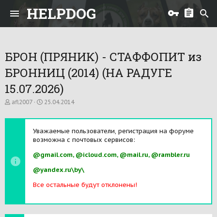
HELPDOG
БРОН (ПРЯНИК) - СТАФФОПИТ из
БРОННИЦ (2014) (НА РАДУГЕ
15.07.2026)
А
Д
afl2007
25.04.2014
в
а
т
т
о
а
Уважаемые пользователи, регистрация на форуме
р
н
возможна с почтовых сервисов:
т
а
е
ч
@gmail.com, @icloud.com, @mail.ru, @rambler.ru
м
а
ы
л
@yandex.ru\by\
а
Все остальные будут отклонены!