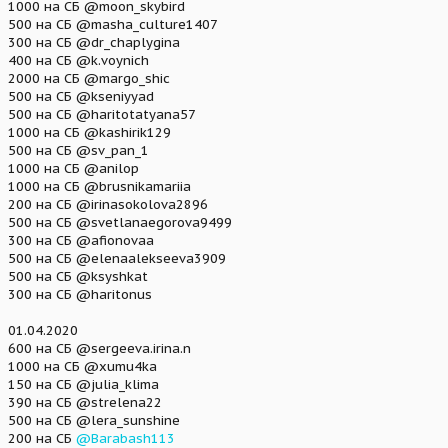
1000 на СБ @moon_skybird
500 на СБ @masha_culture1407
300 на СБ @dr_chaplygina
400 на СБ @k.voynich
2000 на СБ @margo_shic
500 на СБ @kseniyyad
500 на СБ @haritotatyana57
1000 на СБ @kashirik129
500 на СБ @sv_pan_1
1000 на СБ @anilop
1000 на СБ @brusnikamariia
200 на СБ @irinasokolova2896
500 на СБ @svetlanaegorova9499
300 на СБ @afionovaa
500 на СБ @elenaalekseeva3909
500 на СБ @ksyshkat
300 на СБ @haritonus
01.04.2020
600 на СБ @sergeeva.irina.n
1000 на СБ @xumu4ka
150 на СБ @julia_klima
390 на СБ @strelena22
500 на СБ @lera_sunshine
200 на СБ
@Barabash113