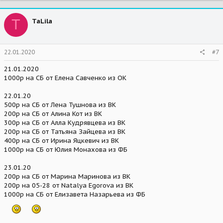
T
TaLila
22.01.2020
#7
21.01.2020
1000р на СБ от Елена Савченко из ОК
22.01.20
500р на СБ от Лена Тушнова из ВК
200р на СБ от Алина Кот из ВК
300р на СБ от Алла Кудрявцева из ВК
200р на СБ от Татьяна Зайцева из ВК
400р на СБ от Ирина Яцкевич из ВК
1000р на СБ от Юлия Монахова из ФБ
23.01.20
200р на СБ от Марина Маринова из ВК
200р на 05-28 от Natalya Egorova из ВК
1000р на СБ от Елизавета Назарьева из ФБ