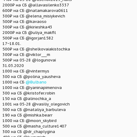
2000₽ на СБ @allavasilenko3337
600₽ на СБ @natamakarova0611
300₽ на СБ @elena_misiykevich
500₽ на СБ @kavaoso
300₽ на СБ @kirieshka43
2000₽ на СБ @uliya_makfil
500₽ на СБ @igorjan1582
17~18.01.
500₽ на СБ @shelkovaiakistochka
300₽ на СБ @viktor___m
500₽ на 05-28 @logunovai
31.03.2020
1000 на СБ @vintermys
300 на СБ @polina_yausheva
1000 на СБ
@Bulbano
1000 на СБ @yaninapimenova
300 на СБ @kristofer.robin
150 на СБ @alinochka_a
1001 на 05-28 @vasiliy_olegovich
500 на СБ @nataliya_barbuleva
190 на СБ @mishka.bearr
1000 на СБ @moon_skybird
500 на СБ @masha_culture1407
300 на СБ @dr_chaplygina