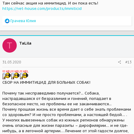
Там сейчас акция на иммитицид. И он пока есть!
https://vet-house.com/products/immiticid
R
Грачева Юлия
e
a
c
t
T
TaLila
i
o
n
s
31.03.2020
#13
:
СБОР НА ИММИТИЦИД ДЛЯ БОЛЬНЫХ СОБАК!
Почему так несправедливо получается?... Собака,
настрадавшаяся от безразличия и гонений, попадает в
безопасное место, но проблемы ее не заканчиваются...
Почему прошлая жизнь все время дает о себе знать проблемами
со здоровьем? И не просто проблемами, а настоящей бедой… .
У многих вывезенных собак из южных регионов обнаружены
очень опасные для жизни паразиты – дирофилярии… и не где-
нибудь, а в легочной артерии… Лечение от этой гадости долгое,