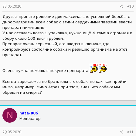
28.03.2020
#10
Друзья, принято решение для максимально успешной борьбы с
дирофиляриями всем собак с этими сердечными тварями ввести
препарат иммитицид..
У нас осталась всего 1 упаковка, нужно ещё 4, сумма огромная к
сбору около 100 тысяч рублей...
Препарат очень серьезный, его вводят в клинике, где
контролируют состояние собаки и реакцию организма на этот
препарат.
Очень нужна помощь в покупке препарата
Всегда зарекаемся не брать южных собак, но как, как пройти
мимо, например, мимо Атрея при этом, зная, что собаку мы
обрекли на смерть?
N
nata-806
Модератор
29.03.2020
#11