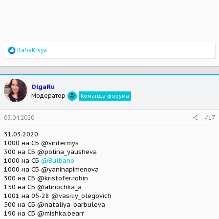
R
BabaKisya
e
a
c
t
OlgaRu
i
Модератор
Команда форума
o
n
s
03.04.2020
#17
:
31.03.2020
1000 на СБ @vintermys
300 на СБ @polina_yausheva
1000 на СБ
@Bulbano
1000 на СБ @yaninapimenova
300 на СБ @kristofer.robin
150 на СБ @alinochka_a
1001 на 05-28 @vasiliy_olegovich
500 на СБ @nataliya_barbuleva
190 на СБ @mishka.bearr