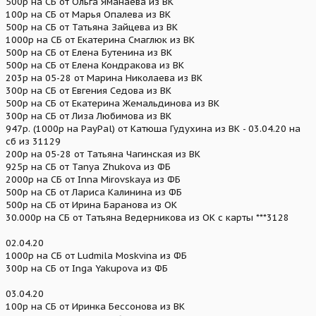
500р на СБ от Ольга Яманаева из ВК
100р на СБ от Марья Опалева из ВК
500р на СБ от Татьяна Зайцева из ВК
1000р на СБ от Екатерина Смаглюк из ВК
500р на СБ от Елена Бутенина из ВК
500р на СБ от Елена Кондракова из ВК
203р на 05-28 от Марина Николаева из ВК
300р на СБ от Евгения Седова из ВК
500р на СБ от Екатерина Жемальдинова из ВК
300р на СБ от Лиза Любимова из ВК
947р. (1000р на PayPal) от Катюша Гудухина из ВК - 03.04.20 на
сб из 31129
200р на 05-28 от Татьяна Чагинская из ВК
925р на СБ от Tanya Zhukova из ФБ
2000р на СБ от Inna Mirovskaya из ФБ
500р на СБ от Лариса Калинина из ФБ
500р на СБ от Ирина Баранова из ОК
30.000р на СБ от Татьяна Ведерникова из ОК с карты ***3128
02.04.20
1000р на СБ от Ludmila Moskvina из ФБ
300р на СБ от Inga Yakupova из ФБ
03.04.20
100р на СБ от Иринка Бессонова из ВК