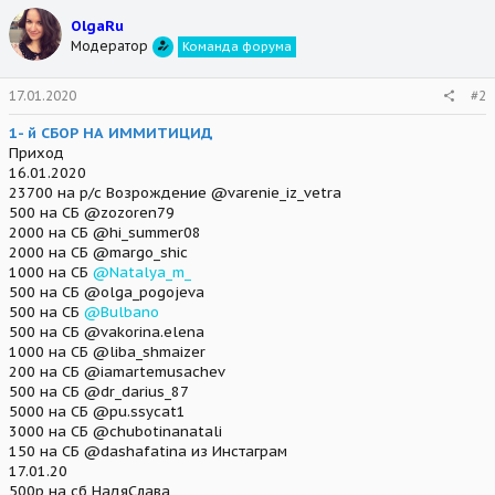
OlgaRu
Модератор
Команда форума
17.01.2020
#2
1- й СБОР НА ИММИТИЦИД
Приход
16.01.2020
23700 на р/с Возрождение @varenie_iz_vetra
500 на СБ @zozoren79
2000 на СБ @hi_summer08
2000 на СБ @margo_shic
1000 на СБ
@Natalya_m_
500 на СБ @olga_pogojeva
500 на СБ
@Bulbano
500 на СБ @vakorina.elena
1000 на СБ @liba_shmaizer
200 на СБ @iamartemusachev
500 на СБ @dr_darius_87
5000 на СБ @pu.ssycat1
3000 на СБ @chubotinanatali
150 на СБ @dashafatina из Инстаграм
17.01.20
500р на сб НадяСлава