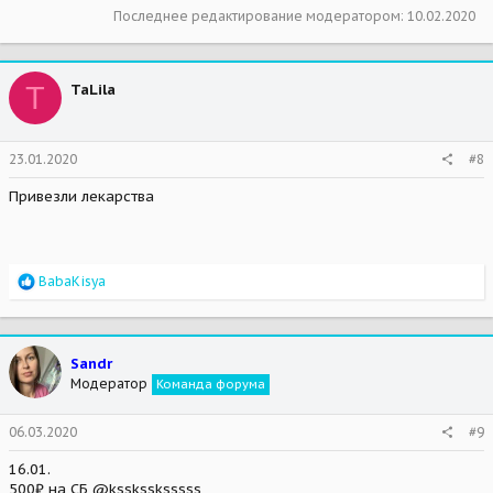
Последнее редактирование модератором:
10.02.2020
T
TaLila
23.01.2020
#8
Привезли лекарства
R
BabaKisya
e
a
c
t
Sandr
i
Модератор
Команда форума
o
n
s
06.03.2020
#9
:
16.01.
500₽ на СБ @ksskssksssss