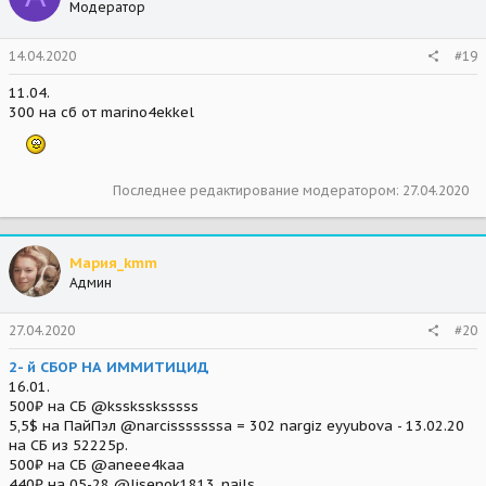
Модератор
14.04.2020
#19
11.04.
300 на сб от marino4ekkel
Последнее редактирование модератором:
27.04.2020
Мария_kmm
Админ
27.04.2020
#20
2- й СБОР НА ИММИТИЦИД
16.01.
500₽ на СБ @ksskssksssss
5,5$ на ПайПэл @narcisssssssa = 302 nargiz eyyubova - 13.02.20
на СБ из 52225р.
500₽ на СБ @aneee4kaa
440₽ на 05-28 @lisenok1813_nails