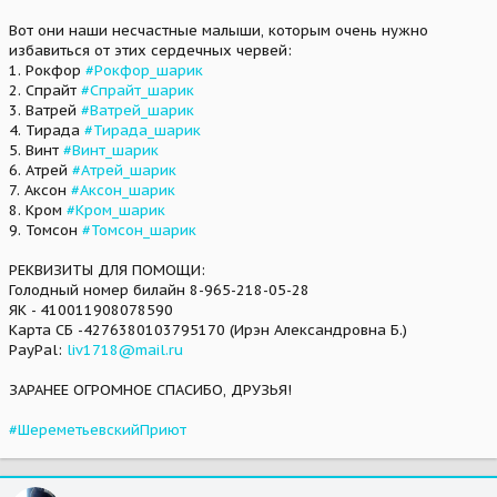
Вот они наши несчастные малыши, которым очень нужно
избавиться от этих сердечных червей:
1. Рокфор
#Рокфор_шарик
2. Спрайт
#Спрайт_шарик
3. Ватрей
#Ватрей_шарик
4. Тирада
#Тирада_шарик
5. Винт
#Винт_шарик
6. Атрей
#Атрей_шарик
7. Аксон
#Аксон_шарик
8. Кром
#Кром_шарик
9. Томсон
#Томсон_шарик
РЕКВИЗИТЫ ДЛЯ ПОМОЩИ:
Голодный номер билайн 8-965-218-05-28
ЯК - 410011908078590
Карта СБ -4276380103795170 (Ирэн Александровна Б.)
PayPal:
liv1718@mail.ru
ЗАРАНЕЕ ОГРОМНОЕ СПАСИБО, ДРУЗЬЯ!
#ШереметьевскийПриют