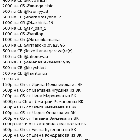
400 на СБ @k.voynich
2000 на СБ @margo_shic
500 на СБ @kseniyyad
500 на СБ @haritotatyana57
1000 на СБ @kashirik129
500 на СБ @sv_pan_1
1000 на СБ @anilop
1000 на СБ @brusnikamariia
200 на СБ @irinasokolova2896
500 на СБ @svetlanaegorova9499
300 на СБ @afionovaa
500 на СБ @elenaalekseeva3909
500 на СБ @ksyshkat
300 на СБ @haritonus
01.04.20
150р на СБ от Ирина Мельникова из ВК
500р на СБ от Светлана Ягудина из ВК
800р на СБ от Нина Миронова из ВК
5000р на СБ от Дмитрий Романов из ВК
500р на СБ от Ольга Яманаева из ВК
100р на СБ от Марья Опалева из ВК
500р на СБ от Татьяна Зайцева из ВК
1000р на СБ от Екатерина Смаглюк из ВК
500р на СБ от Елена Бутенина из ВК
500р на СБ от Елена Кондракова из ВК