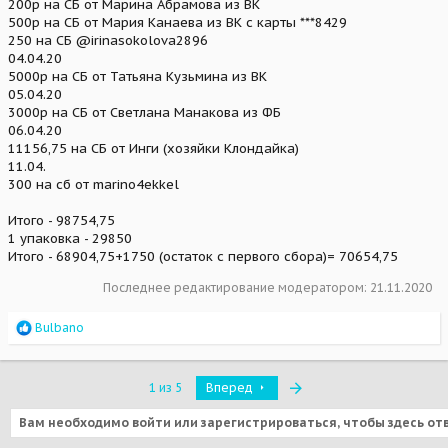
200р на СБ от Марина Абрамова из ВК
500р на СБ от Мария Канаева из ВК с карты ***8429
250 на СБ @irinasokolova2896
04.04.20
5000р на СБ от Татьяна Кузьмина из ВК
05.04.20
3000р на СБ от Светлана Манакова из ФБ
06.04.20
11156,75 на СБ от Инги (хозяйки Клондайка)
11.04.
300 на сб от marino4ekkel
Итого - 98754,75
1 упаковка - 29850
Итого - 68904,75+1750 (остаток с первого сбора)= 70654,75
Последнее редактирование модератором:
21.11.2020
R
Bulbano
e
a
c
Последняя
1 из 5
Вперед
t
i
Вам необходимо войти или зарегистрироваться, чтобы здесь от
o
n