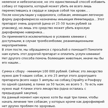
нелегкое и небезопасное, но это единственный способ избавить
собаку от паразита, который может убить ее всего лишь
переместившись в сердце и закрыв собой ток крови… .
После консультации у кардиолога, собакам, имеющим легочную
форму дирофилириоза назначены инъекция Иммитицида… Этот
препарат очень дорогой (цена от 23-30 тысяч рублей за
упаковку), но лишь это средство может убить взрослую
дирофилярию наверняка…
Он применяется исключительно в условиях клиники с
доступными, в случае тромбоэмболии, реанимационными
мероприятиями.
В этом посте, мы обращаемся с просьбой о помощи!!! Помогите
нам купить этот дорогой препарат и оплатить услуги клиники!
Нет другого способа помочь болеющим животным, иначе мы бы
его нашли…
Сумма к сбору - минимум 100 000 рублей. Сейчас это лекарство
нужно для 9 наших собак, а это 25 ампул этого дорогущего
препарата (всего надо 3 ампулы на собаку,Спрайту и Рокфору
по одной сделали), в пачке за 30 тысяч, их всего 5 . То есть нам
нужно ещё 4 пачки этого лекарства (одна осталась с
предыдущей закупки).
На данный момент нам нужно хотя бы ещё три пачки, чтобы
начать лечение тем собакам, у которых кроме как дирофилярий
нет других проблем по здоровью.