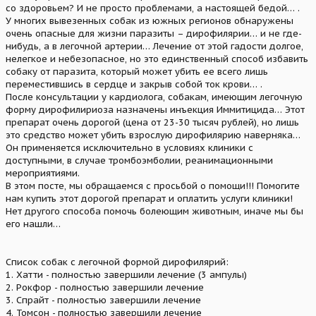
со здоровьем? И не просто проблемами, а настоящей бедой… .
У многих вывезенных собак из южных регионов обнаружены
очень опасные для жизни паразиты – дирофилярии… и не где-
нибудь, а в легочной артерии… Лечение от этой гадости долгое,
нелегкое и небезопасное, но это единственный способ избавить
собаку от паразита, который может убить ее всего лишь
переместившись в сердце и закрыв собой ток крови… .
После консультации у кардиолога, собакам, имеющим легочную
форму дирофилириоза назначены инъекция Иммитицида… Этот
препарат очень дорогой (цена от 23-30 тысяч рублей), но лишь
это средство может убить взрослую дирофилярию наверняка…
Он применяется исключительно в условиях клиники с
доступными, в случае тромбоэмболии, реанимационными
мероприятиями.
В этом посте, мы обращаемся с просьбой о помощи!!! Помогите
нам купить этот дорогой препарат и оплатить услуги клиники!
Нет другого способа помочь болеющим животным, иначе мы бы
его нашли…
Список собак с легочной формой дирофилярий:
1. Хатти - полностью завершили лечение (3 ампулы)
2. Рокфор - полностью завершили лечение
3. Спрайт - полностью завершили лечение
4. Томсон - полностью завершили лечение