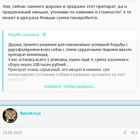
Оля, сейчас намного дороже в продаже этот препарат, да и
предложений меньше, уточняли по наличию и стоимости? А то
может в два раза больше сумма понадобится..
OlgaRu сказал(а):
Друзья, принято решение для максимально успешной борьбы с
дирофиляриями всем собак с этими сердечными тварями ввести
препарат иммитицид..
У нас осталась всего 1 упаковка, нужно ещё 4, сумма огромная к
сбору около 100 тысяч рублей...
Препарат очень серьезный, его вводят в клинике, где
контролируют состояние собаки и реакцию организма на этот
препарат.
Нажмите, чтобы раскрыть...
Очень нужна помощь в покупке препарата
Всегда зарекаемся не брать южных собак, но как, как пройти
мимо, например, мимо Атрея при этом, зная, что собаку мы
BabaKisya
обрекли на смерть?
29.03.2020
#12