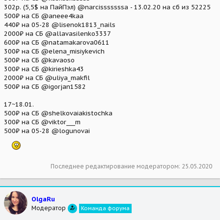
302р. (5,5$ на ПайПэл) @narcisssssssa - 13.02.20 на сб из 52225
500₽ на СБ @aneee4kaa
440₽ на 05-28 @lisenok1813_nails
2000₽ на СБ @allavasilenko3337
600₽ на СБ @natamakarova0611
300₽ на СБ @elena_misiykevich
500₽ на СБ @kavaoso
300₽ на СБ @kirieshka43
2000₽ на СБ @uliya_makfil
500₽ на СБ @igorjan1582
17~18.01.
500₽ на СБ @shelkovaiakistochka
300₽ на СБ @viktor___m
500₽ на 05-28 @logunovai
Последнее редактирование модератором:
25.05.2020
OlgaRu
Модератор
Команда форума