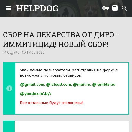
HELPDOG
СБОР НА ЛЕКАРСТВА ОТ ДИРО -
ИММИТИЦИД! НОВЫЙ СБОР!
А
Д
OlgaRu
17.01.2020
в
а
т
т
о
а
Уважаемые пользователи, регистрация на форуме
р
н
возможна с почтовых сервисов:
т
а
е
ч
@gmail.com, @icloud.com, @mail.ru, @rambler.ru
м
а
ы
л
@yandex.ru\by\
а
Все остальные будут отклонены!