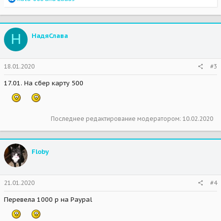
e
a
c
t
Н
НадяСлава
i
o
n
s
18.01.2020
#3
:
17.01. На сбер карту 500
Последнее редактирование модератором:
10.02.2020
Floby
21.01.2020
#4
Перевела 1000 р на Paypal