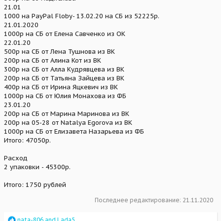
21.01
1000 на PayPal Floby- 13.02.20 на СБ из 52225р.
21.01.2020
1000р на СБ от Елена Савченко из ОК
22.01.20
500р на СБ от Лена Тушнова из ВК
200р на СБ от Алина Кот из ВК
300р на СБ от Алла Кудрявцева из ВК
200р на СБ от Татьяна Зайцева из ВК
400р на СБ от Ирина Яцкевич из ВК
1000р на СБ от Юлия Монахова из ФБ
23.01.20
200р на СБ от Марина Маринова из ВК
200р на 05-28 от Natalya Egorova из ВК
1000р на СБ от Елизавета Назарьева из ФБ
Итого: 47050р.
Расход
2 упаковки - 45300р.
Итого: 1750 рублей
Последнее редактирование:
21.11.2020
R
nata-806
and
Lada5