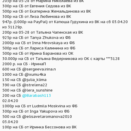
203р на 05-28 от Марина Николаева из ВК
300р на СБ от Евгения Седова из ВК
500р на СБ от Екатерина Жемальдинова из ВК
300р на СБ от Лиза Любимова из ВК
947р. (1000р на PayPal) от Катюша Гудухина из ВК на сб 03.04.20
из 31129р.
200р на 05-28 от Татьяна Чагинская из ВК
925р на СБ от Tanya Zhukova из ФБ
2000р на СБ от Inna Mirovskaya из ФБ
500р на СБ от Лариса Калинина из ФБ
500р на СБ от Ирина Баранова из ОК
30.000р на СБ от Татьяна Ведерникова из ОК с карты ***3128
2000 р. на СБ - ИринаП
600 на СБ @sergeeva.irina.n
1000 на СБ @xumu4ka
150 на СБ @julia_klima
390 на СБ @strelena22
500 на СБ @lera_sunshine
200 на СБ
@Barabash113
02.04.20
1000р на СБ от Ludmila Moskvina из ФБ
300р на СБ от Inga Yakupova из ФБ
500 на СБ @elisavetaromanova2010
03.04.20
100р на СБ от Иринка Бессонова из ВК