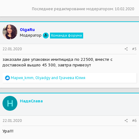
Последнее редактирование модератором:
10.02.2020
OlgaRu
Модератор
Команда форума
22.01.2020
#5
заказали две упаковки имитицида по 22500, вместе с
доставокой вышло 45 300, завтра привезут
R
Мария_kmm
,
Olyadgy
and
Грачева Юлия
e
a
c
t
Н
НадяСлава
i
o
n
s
22.01.2020
#6
:
Ура!!!