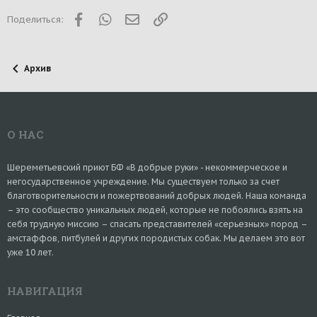
s
:
Facebook
WhatsApp
Электронная почта
Ссылка
Поделиться:
Архив
О НАС
Шереметьевский приют БФ «В добрые руки» - некоммерческое и
негосударственное учреждение. Мы существуем только за счет
благотворительности и пожертвований добрых людей. Наша команда
– это сообщество уникальных людей, которые не побоялись взять на
себя трудную миссию – спасать представителей «серьезных» пород –
амстаффов, питбулей и других породистых собак. Мы делаем это вот
уже 10 лет.
НАВИГАЦИЯ