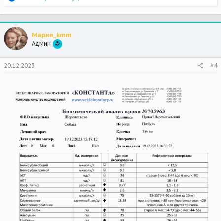
e
a
c
t
Мария_kmm
i
Админ
o
n
s
20.12.2023
#4
: