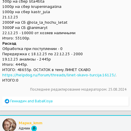
300р на сбер lita4tita
1000р на сбер krupeninagalina
1000р на сбер kastr_jula
21.12.23
2000₽ на СБ @ola_la_hochu_letat
3000₽ на СБ @animaryt
22.12.23 - 10000 от хозяев наличными
Итого: 53100р.
Расход
Обработка при поступлении - 0
Передержка с 18.12.23 по 22.12.23 - 2000
19.12.23 анализы - 2445р
Итого: 4445р.
ИТОГО: 48655р. ОСТАТОК в тему ЛИНЕТ СКАВО
https://helpdog.ru/forum/threads/linet-skavo-turcija.16123/
.
ИТОГО:0
Последнее редактирование модератором:
25.08.2024
R
Геннадич
and
BabaKisya
e
a
c
t
Мария_kmm
i
Админ
o