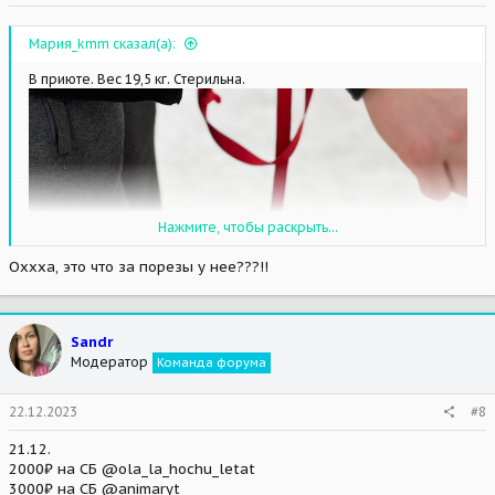
Мария_kmm сказал(а):
В приюте. Вес 19,5 кг. Стерильна.
Нажмите, чтобы раскрыть...
Оххха, это что за порезы у нее???!!
Sandr
Модератор
Команда форума
22.12.2023
#8
21.12.
2000₽ на СБ @ola_la_hochu_letat
3000₽ на СБ @animaryt