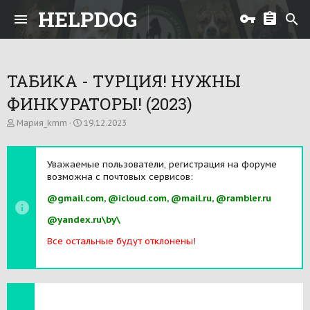
HELPDOG
ТАБИКА - ТУРЦИЯ! НУЖНЫ
ФИНКУРАТОРЫ! (2023)
А
Д
Мария_kmm
19.12.2023
в
а
т
т
о
а
Уважаемые пользователи, регистрация на форуме
р
н
возможна с почтовых сервисов:
т
а
е
ч
@gmail.com, @icloud.com, @mail.ru, @rambler.ru
м
а
ы
л
@yandex.ru\by\
а
Все остальные будут отклонены!