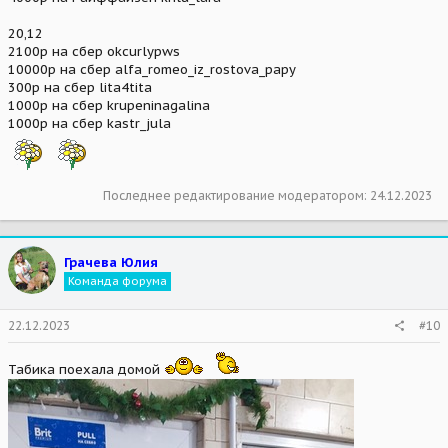
20,12
2100р на сбер okcurlypws
10000р на сбер alfa_romeo_iz_rostova_papy
300р на сбер lita4tita
1000р на сбер krupeninagalina
1000р на сбер kastr_jula
Последнее редактирование модератором:
24.12.2023
Грачева Юлия
Команда форума
22.12.2023
#10
Табика поехала домой