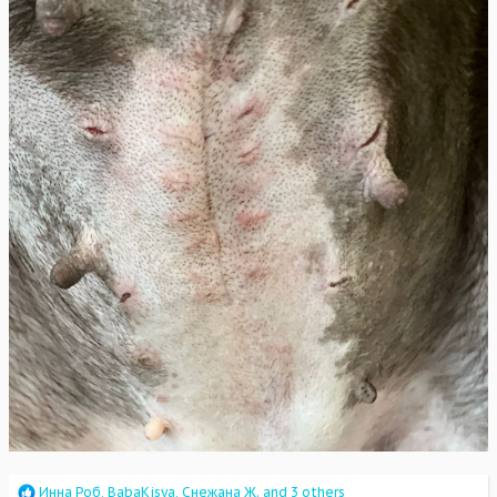
R
Инна Роб
,
BabaKisya
,
Снежана Ж.
and 3 others