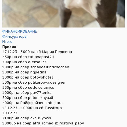
ФИНАНСИРОВАНИЕ
Финкураторы
Итого:
Приход
17.12.23 - 3000 на сб Мария Першина
450р на сбер tatianapast24
700р на сбер aleksa_77
1000р на сбер schaedelundknochen
1000р на сбер ngpetina
1000р на сбер botovohotel
500р на сбер polikarpova.designer
550р на сбер sollo.ceramics
1000р на сбер pav77lenka
500р на сбер polonskaya.di
4000р на Райффайзен khlu_lara
18.12.23 - 10000 на сб Tussikola
20.12.23
2100р на сбер okcurlypws
10000р на сбер alfa_romeo_iz_rostova_papy