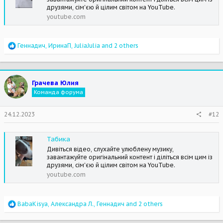
друзями, сім'єю й цілим світом на YouTube.
youtube.com
R
Геннадич
,
ИринаП
,
JuliaJulia
and 2 others
e
a
c
t
Грачева Юлия
i
Команда форума
o
n
s
24.12.2023
#12
:
Табика
Дивіться відео, слухайте улюблену музику,
завантажуйте оригінальний контент і діліться всім цим із
друзями, сім'єю й цілим світом на YouTube.
youtube.com
R
BabaKisya
,
Александра Л.
,
Геннадич
and 2 others
e
a