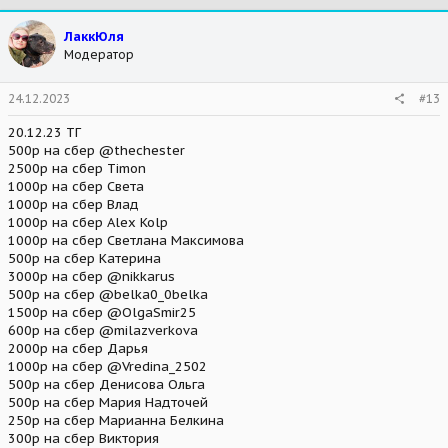
c
t
ЛаккЮля
i
Модератор
o
n
s
24.12.2023
#13
:
20.12.23 ТГ
500р на сбер @thechester
2500р на сбер Timon
1000р на сбер Света
1000р на сбер Влад
1000р на сбер Alex Kolp
1000р на сбер Светлана Максимова
500р на сбер Катерина
3000р на сбер @nikkarus
500р на сбер @belka0_0belka
1500р на сбер @OlgaSmir25
600р на сбер @milazverkova
2000р на сбер Дарья
1000р на сбер @Vredina_2502
500р на сбер Денисова Ольга
500р на сбер Мария Надточей
250р на сбер Марианна Белкина
300р на сбер Виктория