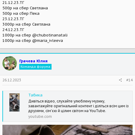
21.12.23.ТГ
500р на сбер Светлана
500р на сбер Пека
23.12.23.ТГ
3000р на сбер Светлана
24.12.23.ТГ
1000р на сбер @chubotinanatali
1000р на сбер @maria_ivleeva
Грачева Юлия
Команда форума
26.12.2023
#14
Табика
Дивіться відео, слухайте улюблену музику,
завантажуйте оригінальний контент і діліться всім цим із
друзями, сім'єю й цілим світом на YouTube.
youtube.com