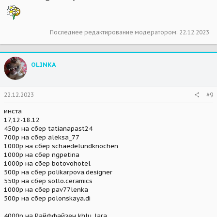
Последнее редактирование модератором:
22.12.2023
OLINKA
22.12.2023
#9
инста
17,12-18.12
450р на сбер tatianapast24
700р на сбер aleksa_77
1000р на сбер schaedelundknochen
1000р на сбер ngpetina
1000р на сбер botovohotel
500р на сбер polikarpova.designer
550р на сбер sollo.ceramics
1000р на сбер pav77lenka
500р на сбер polonskaya.di
4000р на Райффайзен khlu_lara