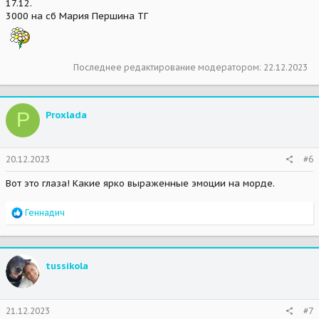
17.12.
3000 на сб Мария Першина ТГ
Последнее редактирование модератором:
22.12.2023
P
Proxlada
20.12.2023
#6
Вот это глаза! Какие ярко выраженные эмоции на морде.
R
Геннадич
e
a
c
t
tussikola
i
o
n
s
21.12.2023
#7
: