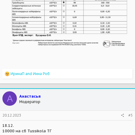
R
ИринаП
and
Инна Роб
e
a
c
t
А
Анастасья
i
Модератор
o
n
s
20.12.2023
#5
:
18.12.
10000 на сб Tussikola ТГ