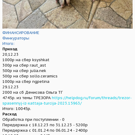
ФИНАНСИРОВАНИЕ
Финкураторы
Итого:
Приход
20,12.23
1000р на сбер ksyshkat
300р на сбер raut_ast
500р на сбер julia.nek
500р на сбер sollo.ceramics
1000р на сбер ngpetina
29.12.23
2000 на сб Денисова Ольга ТГ
4745р. из темы ТРЕЗОРА
https://helpdog.ru/forum/threads/trezor-
spasennyj-iz-xattaja-turcija-2023.15963/
Итого: 10045р.
Расход
Обработка при поступлении - 0
Передержка с 18.12.23 по 31.12.23 - 5200р
Передержка с 01.01.24 по 06.01.24 - 2400р