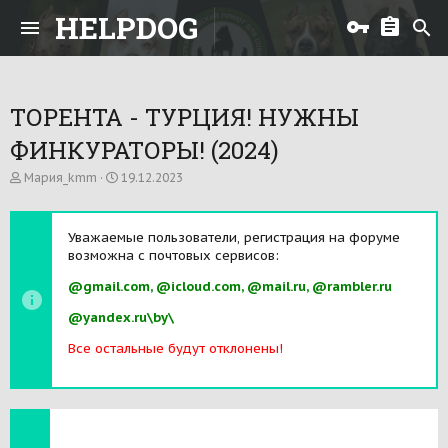
HELPDOG
ТОРЕНТА - ТУРЦИЯ! НУЖНЫ
ФИНКУРАТОРЫ! (2024)
А
Д
Мария_kmm
19.12.2023
в
а
т
т
о
а
Уважаемые пользователи, регистрация на форуме
р
н
возможна с почтовых сервисов:
т
а
е
ч
@gmail.com, @icloud.com, @mail.ru, @rambler.ru
м
а
ы
л
@yandex.ru\by\
а
Все остальные будут отклонены!