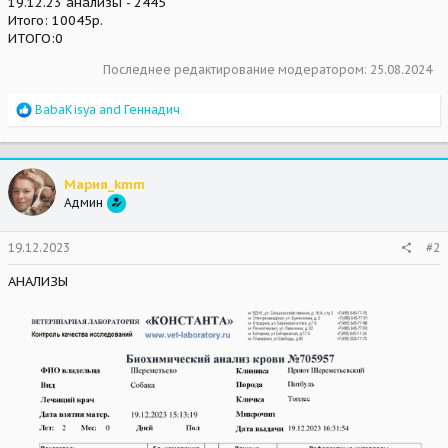
19.12.23 анализы - 2445
Итого: 10045р.
ИТОГО:0
Последнее редактирование модератором:
25.08.2024
R
BabaKisya
and
Геннадич
e
a
c
t
Мария_kmm
i
Админ
o
n
s
19.12.2023
#2
:
АНАЛИЗЫ