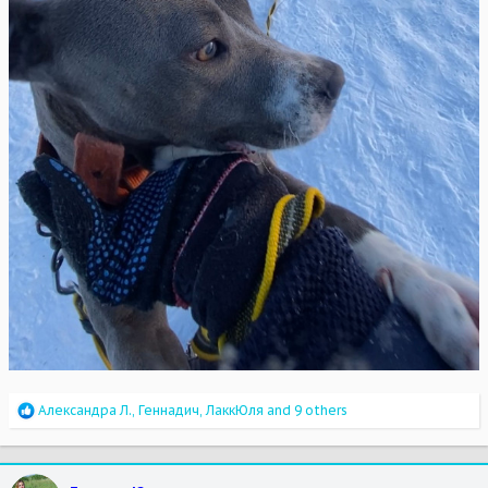
R
Александра Л.
,
Геннадич
,
ЛаккЮля
and 9 others
e
a
c
t