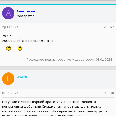
А
Анастасья
Модератор
29.12.2023
#7
29.12.
2000 на сб Денисова Ольга ТГ
Последнее редактирование модератором:
08.01.2024
L
lsvard
03.01.2024
#8
Погуляли с миниатюрной красоткой Торентой. Девочка
попрыгушка шубутная) Смышленая, умеет слышать, только
воспитания пока не хватает. На серьезный голос реагирует и
успокаивается. Умеет идти позади проводника