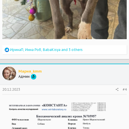
R
ИринаП
,
Инна Роб
,
BabaKisya
and 3 others
e
a
c
t
Мария_kmm
i
Админ
o
n
s
20.12.2023
#4
: