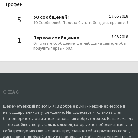
Трофеи
13.06.2018
30 сообщений!
5
30 Сообщений. Должно быть, тебе здесь нравится!
13.06.2018
Первое сообщение
1
Отправьте сообщение где-нибудь на сайте, чтобы
получить первый бал.
О НАС
Шереметьевский приют БФ «В добрые руки» - некоммерческое и
негосударственное учреждение. Мы существуем только за счет
благотворительности и пожертвований добрых людей. Наша команда
– это сообщество уникальных людей, которые не побоялись взять на
себя трудную миссию – спасать представителей «серьезных» пород –
амстаффов, питбулей и других породистых собак. Мы делаем это вот