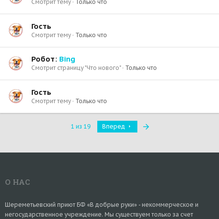
Смотрит тему
Только что
Гость
Смотрит тему
Только что
Робот:
Bing
Смотрит страницу "Что нового"
Только что
Гость
Смотрит тему
Только что
Последняя
1 из 19
Вперед
О НАС
Шереметьевский приют БФ «В добрые руки» - некоммерческое и
негосударственное учреждение. Мы существуем только за счет