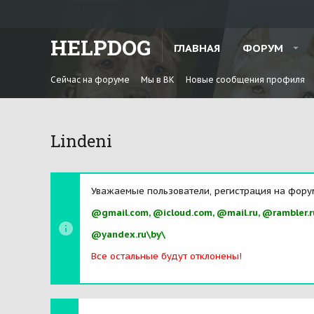
HELPDOG
ГЛАВНАЯ
ФОРУМ
Сейчас на форуме
Мы в ВК
Новые сообщения профиля
Lindeni
Уважаемые пользователи, регистрация на фору
@gmail.com, @icloud.com, @mail.ru, @rambler.r
@yandex.ru\by\
Все остальные будут отклонены!