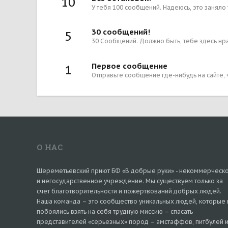
10
У тебя 100 сообщений. Надеюсь, это заняло
30 сообщений!
5
30 Сообщений. Должно быть, тебе здесь нра
Первое сообщение
1
Отправьте сообщение где-нибудь на сайте, 
О НАС
Шереметьевский приют БФ «В добрые руки» - некоммерческ
и негосударственное учреждение. Мы существуем только за
счет благотворительности и пожертвований добрых людей.
Наша команда – это сообщество уникальных людей, которые 
побоялись взять на себя трудную миссию – спасать
представителей «серьезных» пород – амстаффов, питбулей 