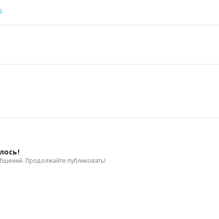
5
лось!
общений. Продолжайте публиковать!