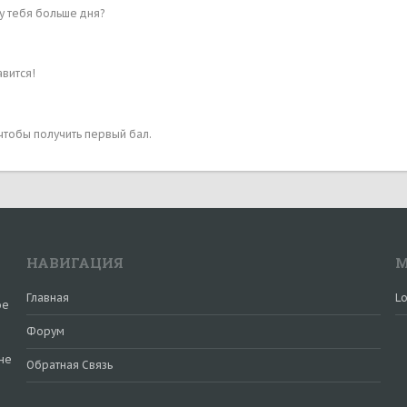
 у тебя больше дня?
вится!
чтобы получить первый бал.
НАВИГАЦИЯ
М
Главная
Lo
ое
Форум
не
Обратная Связь
и