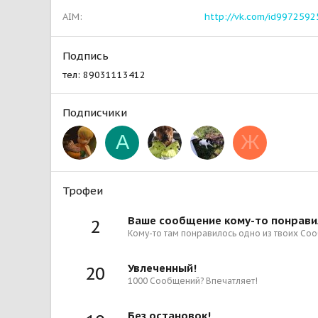
AIM
http://vk.com/id9972592
Подпись
тел: 89031113412
Подписчики
А
Ж
Трофеи
Ваше сообщение кому-то понрави
2
Кому-то там понравилось одно из твоих Со
Увлеченный!
20
1000 Сообщений? Впечатляет!
Без остановок!