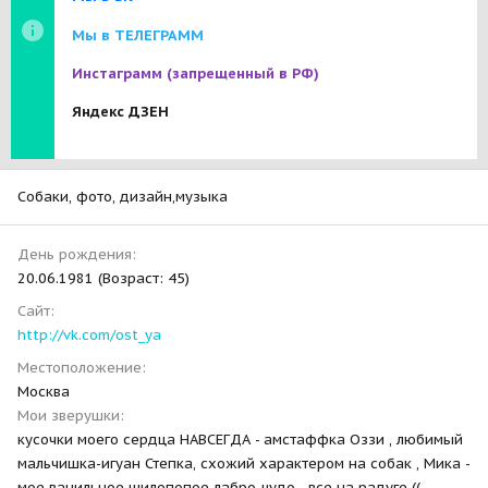
Мы в ТЕЛЕГРАММ
Инстаграмм
(запрещенный в РФ)
Яндекс ДЗЕН
Собаки, фото, дизайн,музыка
День рождения
20.06.1981 (Возраст: 45)
Сайт
http://vk.com/ost_ya
Местоположение
Москва
Мои зверушки
кусочки моего сердца НАВСЕГДА - амстаффка Оззи , любимый
мальчишка-игуан Степка, схожий характером на собак , Мика -
мое ванильное шилопопое лабро-чудо - все на радуге (( ...