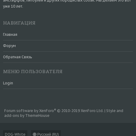
амстаффов, питбулей и других породистых собак. Мы делаем это вот
уже 10 лет.
НАВИГАЦИЯ
Главная
Форум
Обратная Связь
МЕНЮ ПОЛЬЗОВАТЕЛЯ
Login
®
Forum software by XenForo
© 2010-2019 XenForo Ltd.
|
Style and
add-ons by ThemeHouse
DOG-White
Русский (RU)