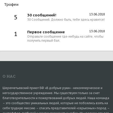
Трофеи
13.06.2018
30 сообщений!
5
30 Сообщений. Должно быть, тебе здесь нравится!
13.06.2018
Первое сообщение
1
Отправьте сообщение где-нибудь на сайте, чтобы
получить первый бал.
О НАС
Шереметьевский приют БФ «В добрые руки» - некоммерческое и
негосударственное учреждение. Мы существуем только за счет
благотворительности и пожертвований добрых людей. Наша команда
– это сообщество уникальных людей, которые не побоялись взять на
себя трудную миссию – спасать представителей «серьезных» пород –