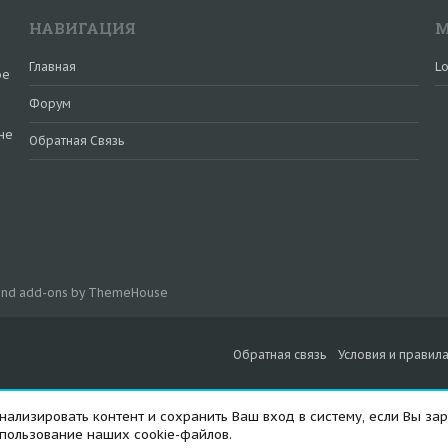
НАВИГАЦИЯ
М
Главная
Lo
ое
Форум
не
Обратная Связь
и
 and add-ons by ThemeHouse
Обратная связь
Условия и правил
ализировать контент и сохранить Ваш вход в систему, если Вы зар
спользование наших cookie-файлов.