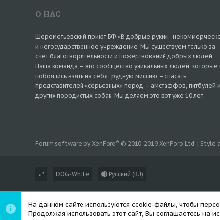
О НАС
Шереметьевский приют БФ «В добрые руки» - некоммерческ
и негосударственное учреждение. Мы существуем только за
счет благотворительности и пожертвований добрых людей.
Наша команда – это сообщество уникальных людей, которые 
побоялись взять на себя трудную миссию – спасать
представителей «серьезных» пород – амстаффов, питбулей 
других породистых собак. Мы делаем это вот уже 10 лет.
®
Forum software by XenForo
© 2010-2019 XenForo Ltd.
|
Style
DOG-White
Русский (RU)
На данном сайте используются cookie-файлы, чтобы персон
Продолжая использовать этот сайт, Вы соглашаетесь на и