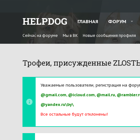
HELPDOG
ГЛАВНАЯ
ФОРУМ
Сейчас на форуме
Мы в ВК
Новые сообщения профиля
Трофеи, присужденные ZLOST
Уважаемые пользователи, регистрация на фору
@gmail.com, @icloud.com, @mail.ru, @rambler.r
@yandex.ru\by\
Все остальные будут отклонены!