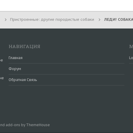
3
Пристроенные: другие породистые собаки
НАВИГАЦИЯ
М
Главная
Lo
ое
Форум
не
Обратная Связь
и
 and add-ons by ThemeHouse