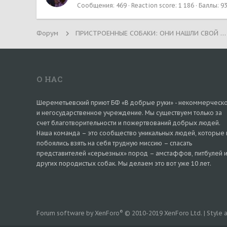
Сообщения
469
Reaction score
1 186
Баллы
9
Форум
ПРИСТРОЕННЫЕ СОБАКИ: ОНИ НАШЛИ СВОЙ ДОМ!
О НАС
Шереметьевский приют БФ «В добрые руки» - некоммерческ
и негосударственное учреждение. Мы существуем только за
счет благотворительности и пожертвований добрых людей.
Наша команда – это сообщество уникальных людей, которые 
побоялись взять на себя трудную миссию – спасать
представителей «серьезных» пород – амстаффов, питбулей 
других породистых собак. Мы делаем это вот уже 10 лет.
®
Forum software by XenForo
© 2010-2019 XenForo Ltd.
|
Style