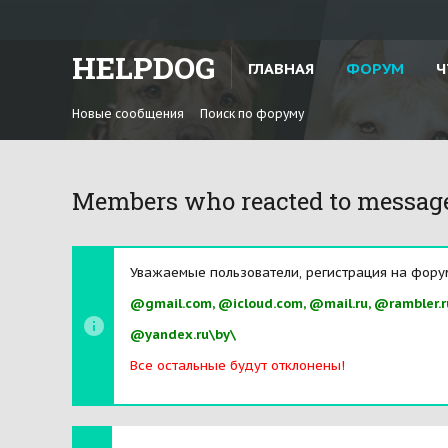
HELPDOG
ГЛАВНАЯ
ФОРУМ
Ч
Новые сообщения
Поиск по форуму
Members who reacted to messag
Уважаемые пользователи, регистрация на фору
@gmail.com, @icloud.com, @mail.ru, @rambler.r
@yandex.ru\by\
Все остальные будут отклонены!