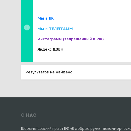
Мы в ВК
Мы в ТЕЛЕГРАММ
Инстаграмм
(запрещенный в РФ)
Яндекс ДЗЕН
Результатов не найдено.
О НАС
Шереметьевский приют БФ «В добрые руки» - некоммерческ