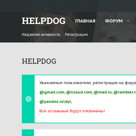
HELPDOG
ГЛАВНАЯ
ФОРУМ
Недавняя активность
Регистрация
HELPDOG
Уважаемые пользователи, регистрация на фору
@gmail.com, @icloud.com, @mail.ru, @rambler.r
@yandex.ru\by\
Все остальные будут отклонены!