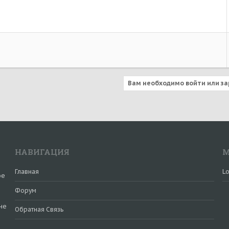
Вам необходимо войти или за
НАВИГАЦИЯ
М
Главная
Lo
ое
Форум
не
Обратная Связь
и