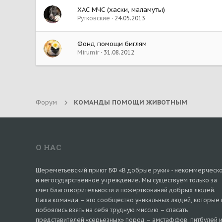
ХАС МЧС (хаски, маламуты)
Рутковские
24.05.2013
Фонд помощи биглям
Mirumir
31.08.2012
Форум
КОМАНДЫ ПОМОЩИ ЖИВОТНЫМ
О НАС
Шереметьевский приют БФ «В добрые руки» - некоммерческ
и негосударственное учреждение. Мы существуем только за
счет благотворительности и пожертвований добрых людей.
Наша команда – это сообщество уникальных людей, которые 
побоялись взять на себя трудную миссию – спасать
представителей «серьезных» пород – амстаффов, питбулей 