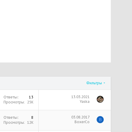
Фильтры
Ответы
13
13.03.2021
Yaska
Просмотры
25К
Ответы
8
03.08.2017
B
BoxerCo
Просмотры
12К