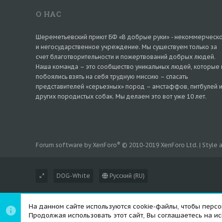
s
:
О НАС
Шереметьевский приют БФ «В добрые руки» - некоммерческ
и негосударственное учреждение. Мы существуем только за
счет благотворительности и пожертвований добрых людей.
Наша команда – это сообщество уникальных людей, которые 
побоялись взять на себя трудную миссию – спасать
представителей «серьезных» пород – амстаффов, питбулей 
других породистых собак. Мы делаем это вот уже 10 лет.
®
Forum software by XenForo
© 2010-2019 XenForo Ltd.
|
Style
DOG-White
Русский (RU)
На данном сайте используются cookie-файлы, чтобы персон
Продолжая использовать этот сайт, Вы соглашаетесь на и