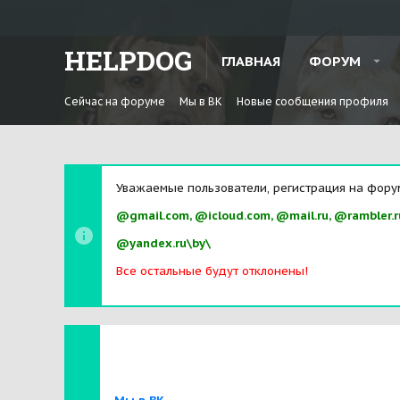
HELPDOG
ГЛАВНАЯ
ФОРУМ
Сейчас на форуме
Мы в ВК
Новые сообщения профиля
Уважаемые пользователи, регистрация на фору
@gmail.com, @icloud.com, @mail.ru, @rambler.r
@yandex.ru\by\
Все остальные будут отклонены!