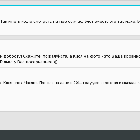
Так мне тяжело смотреть на нее сейчас. 5лет вместе,это так мало. Б
доброту! Скажите, пожалуйста, а Кися на фото - это Ваша кровиноч
Только у Вас посерьезнее )))
 Кися - моя Масяня. Пришла на даче в 2011 году уже взрослая и сказала, ч