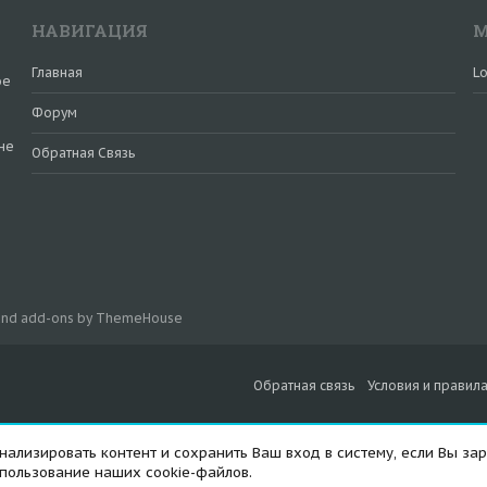
НАВИГАЦИЯ
М
Главная
Lo
ое
Форум
не
Обратная Связь
и
 and add-ons by ThemeHouse
Обратная связь
Условия и правил
ализировать контент и сохранить Ваш вход в систему, если Вы зар
спользование наших cookie-файлов.