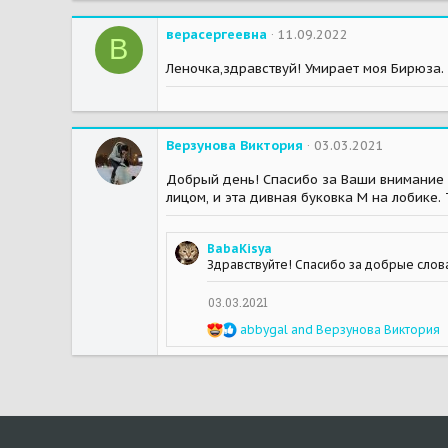
верасергеевна
11.09.2022
В
Леночка,здравствуй! Умирает моя Бирюза. 
Верзунова Виктория
03.03.2021
Добрый день! Спасибо за Ваши внимание и 
лицом, и эта дивная буковка М на лобике. 
BabaKisya
Здравствуйте! Спасибо за добрые слова!
03.03.2021
R
abbygal
and
Верзунова Виктория
e
a
c
t
i
o
n