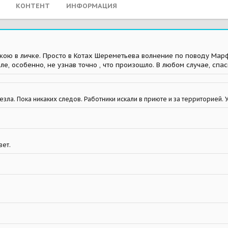
КОНТЕНТ
ИНФОРМАЦИЯ
ою в личке. Просто в Котах Шереметьева волнение по поводу Марф
, особенно, не узнав точно , что произошло. В любом случае, спас
зла. Пока никаких следов. Работники искали в приюте и за территорией. 
вет.