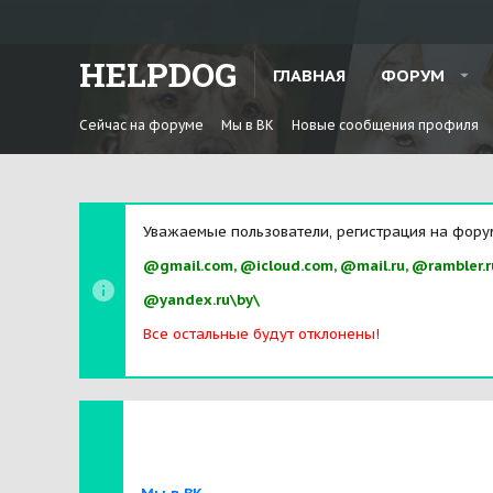
HELPDOG
ГЛАВНАЯ
ФОРУМ
Сейчас на форуме
Мы в ВК
Новые сообщения профиля
Уважаемые пользователи, регистрация на фору
@gmail.com, @icloud.com, @mail.ru, @rambler.r
@yandex.ru\by\
Все остальные будут отклонены!