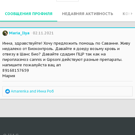
СООБЩЕНИЯ ПРОФИЛЯ
НЕДАВНЯЯ АКТИВНОСТЬ
КОНТ
Maria_Ilya
02.11.2021
Инна, здравствуйте! Хочу предложить помощь по Саванне. Живу
недалеко от Биоконтроль. Давайте я доеду возьму кровь и
отвезу в Шанс Био? Давайте сдадим ПЦР так как на
пироплазмоз cannis и Gipsoni действуют разные препараты.
напишите пожалуйста вац ап
89168157659
Мария
R
Amarenka
and
Инна Роб
e
a
c
t
i
o
n
s
: