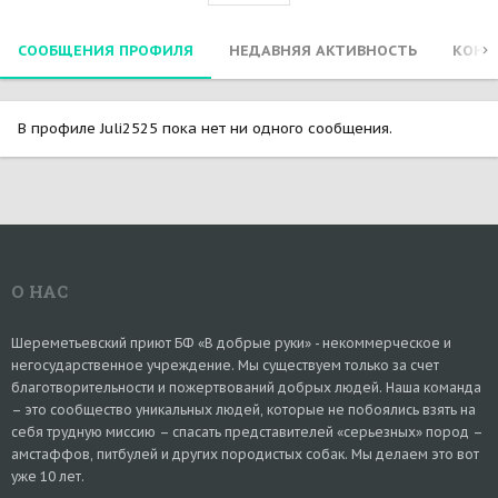
СООБЩЕНИЯ ПРОФИЛЯ
НЕДАВНЯЯ АКТИВНОСТЬ
КОНТ
В профиле Juli2525 пока нет ни одного сообщения.
О НАС
Шереметьевский приют БФ «В добрые руки» - некоммерческое и
негосударственное учреждение. Мы существуем только за счет
благотворительности и пожертвований добрых людей. Наша команда
– это сообщество уникальных людей, которые не побоялись взять на
себя трудную миссию – спасать представителей «серьезных» пород –
амстаффов, питбулей и других породистых собак. Мы делаем это вот
уже 10 лет.