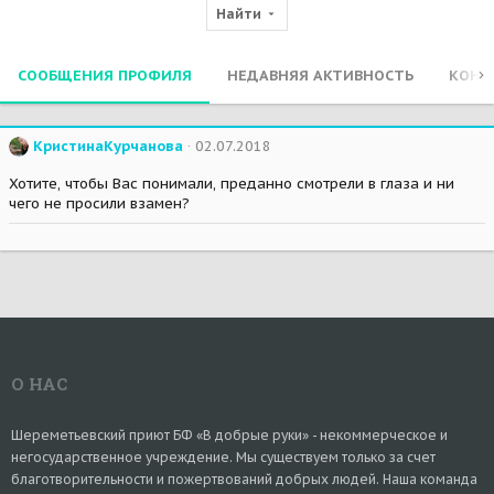
Найти
СООБЩЕНИЯ ПРОФИЛЯ
НЕДАВНЯЯ АКТИВНОСТЬ
КОНТ
КристинаКурчанова
02.07.2018
Хотите, чтобы Вас понимали, преданно смотрели в глаза и ни
чего не просили взамен?
О НАС
Шереметьевский приют БФ «В добрые руки» - некоммерческое и
негосударственное учреждение. Мы существуем только за счет
благотворительности и пожертвований добрых людей. Наша команда