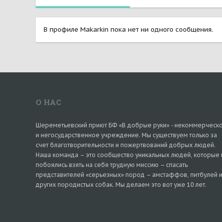
В профиле Makarkin пока нет ни одного сообщения.
О НАС
Шереметьевский приют БФ «В добрые руки» - некоммерческ
и негосударственное учреждение. Мы существуем только за
счет благотворительности и пожертвований добрых людей.
Наша команда – это сообщество уникальных людей, которые 
побоялись взять на себя трудную миссию – спасать
представителей «серьезных» пород – амстаффов, питбулей 
других породистых собак. Мы делаем это вот уже 10 лет.