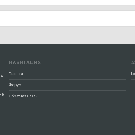
НАВИГАЦИЯ
М
Главная
Lo
ое
Форум
не
Обратная Связь
и