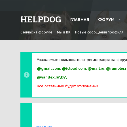
HELPDOG
ГЛАВНАЯ
ФОРУМ
Сейчас на форуме
Мы в ВК
Новые сообщения профиля
Уважаемые пользователи, регистрация на фору
@gmail.com, @icloud.com, @mail.ru, @rambler.r
@yandex.ru\by\
Все остальные будут отклонены!