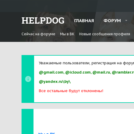
HELPDOG
ГЛАВНАЯ
ФОРУМ
Сейчас на форуме
Мы в ВК
Новые сообщения профиля
Уважаемые пользователи, регистрация на фору
@gmail.com, @icloud.com, @mail.ru, @rambler.r
@yandex.ru\by\
Все остальные будут отклонены!