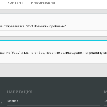
КОНТЕНТ
ИНФОРМАЦИЯ
не отправляется. "Упс! Возникли проблемы"
щение "Ура..." и т.д. не от Вас, простите великодушно, непродвинута
НАВИГАЦИЯ
М
Главная
Lo
ое