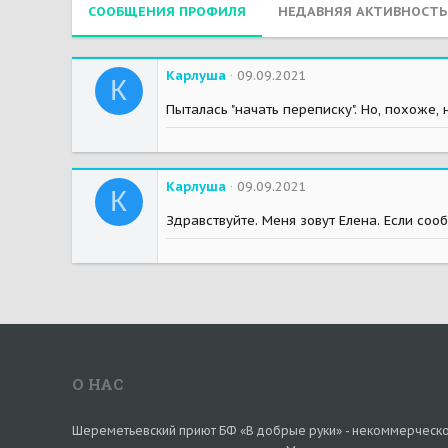
СООБЩЕНИЯ ПРОФИЛЯ
НЕДАВНЯЯ АКТИВНОСТЬ
Карлуша
09.09.2021
К
Пыталась "начать переписку". Но, похоже, 
Карлуша
09.09.2021
К
Здравствуйте. Меня зовут Елена. Если сооб
О НАС
Шереметьевский приют БФ «В добрые руки» - некоммерческ