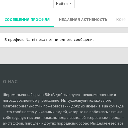
Найти
СООБЩЕНИЯ ПРОФИЛЯ
НЕДАВНЯЯ АКТИВНОСТЬ
КОНТ
В профиле Narni пока нет ни одного сообщения.
О НАС
Шереметьевский приют БФ «В добрые руки» - некоммерческое и
негосударственное учреждение. Мы существуем только за счет
благотворительности и пожертвований добрых людей. Наша команда
– это сообщество уникальных людей, которые не побоялись взять на
себя трудную миссию – спасать представителей «серьезных» пород –
амстаффов, питбулей и других породистых собак. Мы делаем это вот