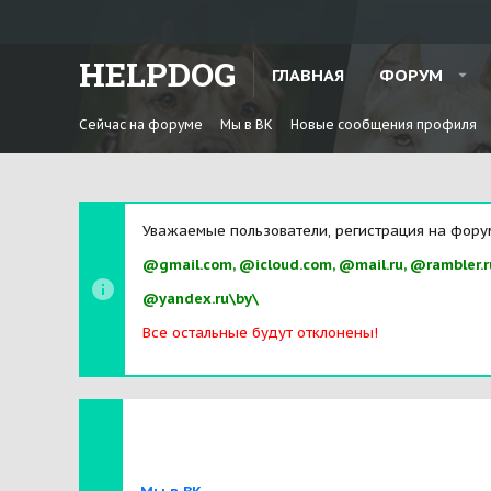
HELPDOG
ГЛАВНАЯ
ФОРУМ
Сейчас на форуме
Мы в ВК
Новые сообщения профиля
Уважаемые пользователи, регистрация на фору
@gmail.com, @icloud.com, @mail.ru, @rambler.r
@yandex.ru\by\
Все остальные будут отклонены!