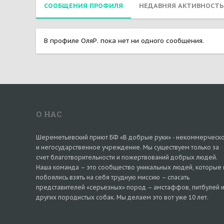
СООБЩЕНИЯ ПРОФИЛЯ
НЕДАВНЯЯ АКТИВНОСТЬ
В профиле ОляР. пока нет ни одного сообщения.
О НАС
Шереметьевский приют БФ «В добрые руки» - некоммерческ
и негосударственное учреждение. Мы существуем только за
счет благотворительности и пожертвований добрых людей.
Наша команда – это сообщество уникальных людей, которые 
побоялись взять на себя трудную миссию – спасать
представителей «серьезных» пород – амстаффов, питбулей 
других породистых собак. Мы делаем это вот уже 10 лет.