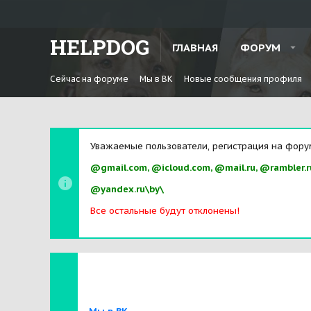
HELPDOG
ГЛАВНАЯ
ФОРУМ
Сейчас на форуме
Мы в ВК
Новые сообщения профиля
Уважаемые пользователи, регистрация на фору
@gmail.com, @icloud.com, @mail.ru, @rambler.r
@yandex.ru\by\
Все остальные будут отклонены!