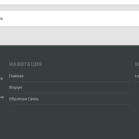
я.
НАВИГАЦИЯ
М
Главная
Lo
ое
Форум
не
Обратная Связь
и