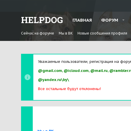
HELPDOG
ГЛАВНАЯ
ФОРУМ
Сейчас на форуме
Мы в ВК
Новые сообщения профиля
Уважаемые пользователи, регистрация на фору
@gmail.com, @icloud.com, @mail.ru, @rambler.r
@yandex.ru\by\
Все остальные будут отклонены!