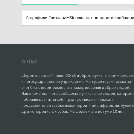
В профиле СветланаMSk пока нет ни одного сообщени
О НАС
Шереметьевский приют БФ «В добрые руки» - некоммерческ
и негосударственное учреждение. Мы существуем только за
счет благотворительности и пожертвований добрых людей.
Наша команда – это сообщество уникальных людей, которые 
побоялись взять на себя трудную миссию – спасать
представителей «серьезных» пород – амстаффов, питбулей 
других породистых собак. Мы делаем это вот уже 10 лет.