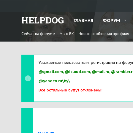
HELPDOG
ГЛАВНАЯ
ФОРУМ
Сейчас на форуме
Мы в ВК
Новые сообщения профиля
Уважаемые пользователи, регистрация на фору
@gmail.com, @icloud.com, @mail.ru, @rambler.r
@yandex.ru\by\
Все остальные будут отклонены!