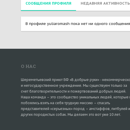
СООБЩЕНИЯ ПРОФИЛЯ
НЕДАВНЯЯ АКТИВНОСТЬ
В профиле yuliaromash пока нет ни одного сообщения
О НАС
Шереметьевский приют БФ «В добрые руки» - некоммерческ
и негосударственное учреждение. Мы существуем только за
счет благотворительности и пожертвований добрых людей.
Наша команда – это сообщество уникальных людей, которые 
побоялись взять на себя трудную миссию – спасать
представителей «серьезных» пород – амстаффов, питбулей 
других породистых собак. Мы делаем это вот уже 10 лет.