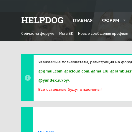
HELPDOG
ГЛАВНАЯ
ФОРУМ
Сейчас на форуме
Мы в ВК
Новые сообщения профиля
Уважаемые пользователи, регистрация на фору
@gmail.com, @icloud.com, @mail.ru, @rambler.r
@yandex.ru\by\
Все остальные будут отклонены!