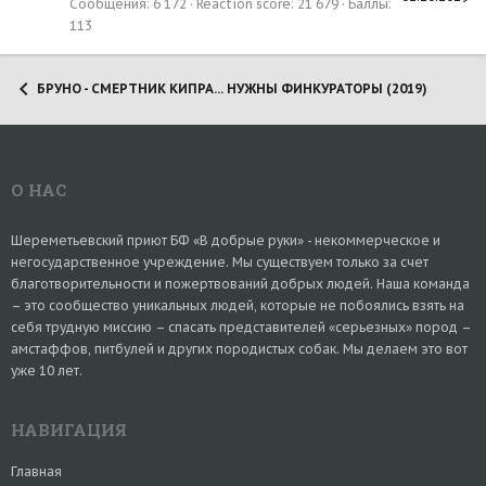
Сообщения
6 172
Reaction score
21 679
Баллы
113
БРУНО - СМЕРТНИК КИПРА... НУЖНЫ ФИНКУРАТОРЫ (2019)
О НАС
Шереметьевский приют БФ «В добрые руки» - некоммерческое и
негосударственное учреждение. Мы существуем только за счет
благотворительности и пожертвований добрых людей. Наша команда
– это сообщество уникальных людей, которые не побоялись взять на
себя трудную миссию – спасать представителей «серьезных» пород –
амстаффов, питбулей и других породистых собак. Мы делаем это вот
уже 10 лет.
НАВИГАЦИЯ
Главная