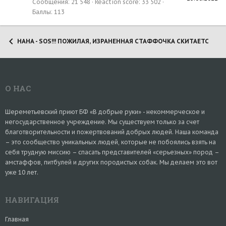
Сообщения
21 548
Reaction score
33 502
Баллы
113
НАНА - SOS!!! ПОЖИЛАЯ, ИЗРАНЕННАЯ СТАФФОЧКА СКИТАЕТСЯ ПО Н
О НАС
Шереметьевский приют БФ «В добрые руки» - некоммерческое и
негосударственное учреждение. Мы существуем только за счет
благотворительности и пожертвований добрых людей. Наша команда
– это сообщество уникальных людей, которые не побоялись взять на
себя трудную миссию – спасать представителей «серьезных» пород –
амстаффов, питбулей и других породистых собак. Мы делаем это вот
уже 10 лет.
НАВИГАЦИЯ
Главная