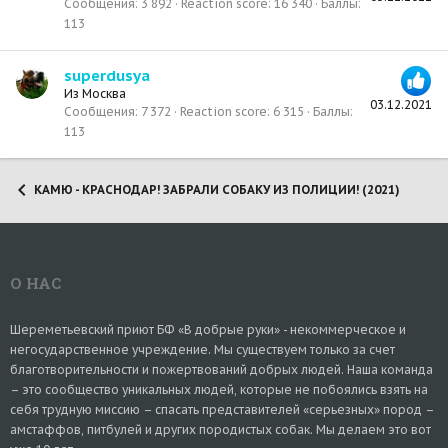
Сообщения
3 892
Reaction score
16 340
Баллы
113
superdusya
Из
Москва
03.12.2021
Сообщения
7 372
Reaction score
6 315
Баллы
113
КАМЮ - КРАСНОДАР! ЗАБРАЛИ СОБАКУ ИЗ ПОЛИЦИИ! (2021)
О НАС
Шереметьевский приют БФ «В добрые руки» - некоммерческое и
негосударственное учреждение. Мы существуем только за счет
благотворительности и пожертвований добрых людей. Наша команда
– это сообщество уникальных людей, которые не побоялись взять на
себя трудную миссию – спасать представителей «серьезных» пород –
амстаффов, питбулей и других породистых собак. Мы делаем это вот