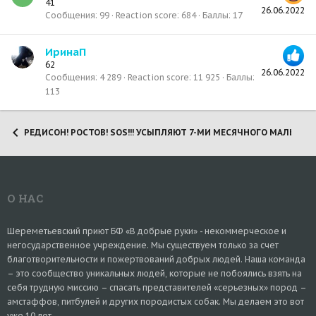
41
26.06.2022
Сообщения
99
Reaction score
684
Баллы
17
ИринаП
62
26.06.2022
Сообщения
4 289
Reaction score
11 925
Баллы
113
РЕДИСОН! РОСТОВ! SOS!!! УСЫПЛЯЮТ 7-МИ МЕСЯЧНОГО МАЛЫША! 
О НАС
Шереметьевский приют БФ «В добрые руки» - некоммерческое и
негосударственное учреждение. Мы существуем только за счет
благотворительности и пожертвований добрых людей. Наша команда
– это сообщество уникальных людей, которые не побоялись взять на
себя трудную миссию – спасать представителей «серьезных» пород –
амстаффов, питбулей и других породистых собак. Мы делаем это вот
уже 10 лет.