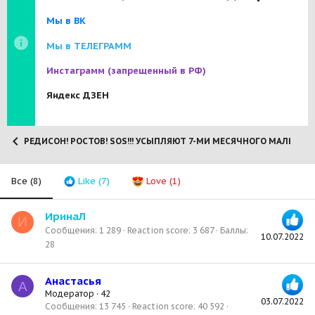
Мы в ВК
Мы в ТЕЛЕГРАММ
Инстаграмм
(запрещенный в РФ)
Яндекс ДЗЕН
РЕДИСОН! РОСТОВ! SOS!!! УСЫПЛЯЮТ 7-МИ МЕСЯЧНОГО МАЛЫША! 
Все
(8)
Like
(7)
Love
(1)
ИринаЛ
И
Сообщения
1 289
Reaction score
3 687
Баллы
10.07.2022
28
Анастасья
А
Модератор
·
42
03.07.2022
Сообщения
13 745
Reaction score
40 592