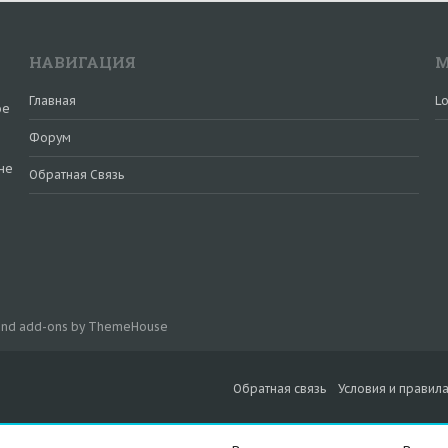
НАВИГАЦИЯ
М
Главная
Lo
ое
Форум
не
Обратная Связь
и
 and add-ons by ThemeHouse
Обратная связь
Условия и правил