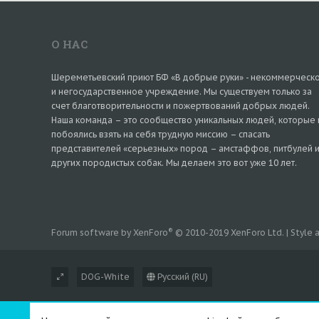
О НАС
Шереметьевский приют БФ «В добрые руки» - некоммерческ
и негосударственное учреждение. Мы существуем только за
счет благотворительности и пожертвований добрых людей.
Наша команда – это сообщество уникальных людей, которые 
побоялись взять на себя трудную миссию – спасать
представителей «серьезных» пород – амстаффов, питбулей 
других породистых собак. Мы делаем это вот уже 10 лет.
®
Forum software by XenForo
© 2010-2019 XenForo Ltd.
|
Style
DOG-White
Русский (RU)