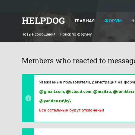
HELPDOG
ГЛАВНАЯ
ФОРУМ
Ч
Новые сообщения
Поиск по форуму
Members who reacted to messag
Уважаемые пользователи, регистрация на фору
@gmail.com, @icloud.com, @mail.ru, @rambler.r
@yandex.ru\by\
Все остальные будут отклонены!