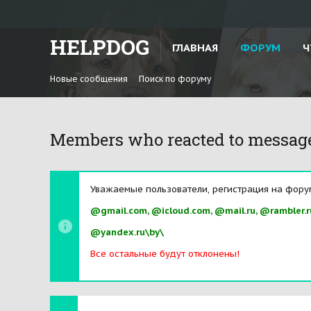
HELPDOG
ГЛАВНАЯ
ФОРУМ
Ч
Новые сообщения
Поиск по форуму
Members who reacted to messag
Уважаемые пользователи, регистрация на фору
@gmail.com, @icloud.com, @mail.ru, @rambler.r
@yandex.ru\by\
Все остальные будут отклонены!