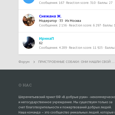
Сообщения
167
Reaction score
310
Баллы
27
Снежана Ж.
Модератор
·
33
·
Из
Москва
Сообщения
2 156
Reaction score
6 297
Баллы
ИринаП
62
Сообщения
4 289
Reaction score
11 925
Баллы
Форум
ПРИСТРОЕННЫЕ СОБАКИ: ОНИ НАШЛИ СВОЙ ДОМ!
О НАС
Шереметьевский приют БФ «В добрые руки» - некоммерческ
и негосударственное учреждение. Мы существуем только за
счет благотворительности и пожертвований добрых людей.
Наша команда – это сообщество уникальных людей, которые 