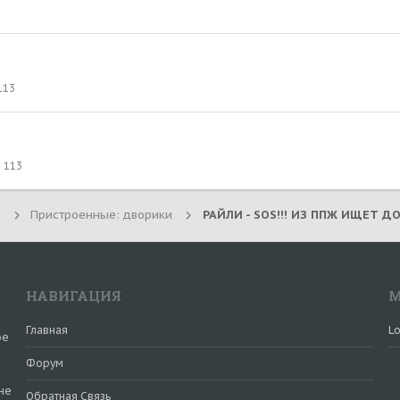
113
113
Пристроенные: дворики
РАЙЛИ - SOS!!! ИЗ ППЖ ИЩЕТ ДОМ
НАВИГАЦИЯ
М
Главная
Lo
ое
Форум
не
Обратная Связь