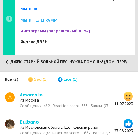
Мы в ВК
Мы в ТЕЛЕГРАММ
Инстаграмм
(запрещенный в РФ)
Яндекс ДЗЕН
ДЖЕК! СТАРЫЙ БОЛЬНОЙ ПЕС! НУЖНА ПОМОЩЬ! (ДОМ. ПЕРЕДЕРЖКА)
Все
(2)
Sad
(1)
Like
(1)
Amarenka
A
Из
Москва
11.07.2023
Сообщения
482
Reaction score
555
Баллы
93
Bulbano
Из
Московская область, Щёлковский район
23.06.2023
Сообщения
897
Reaction score
1 667
Баллы
93