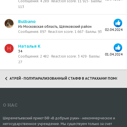
Сообщения
4 289
Reaction score
11 925
Баллы
113
Bulbano
Из
Московская область, Щёлковский район
02.04.2024
Сообщения
897
Reaction score
1 667
Баллы
93
Наталья К
Н
34
01.04.2024
Сообщения
2 482
Reaction score
3 429
Баллы
27
АТРЕЙ - ПОЛУПАРАЛИЗОВАННЫЙ СТАФФ В АСТРАХАНИ! ПОМОЖЕМ 
О НАС
Шереметьевский приют БФ «В добрые руки» - некоммерческое и
негосударственное учреждение. Мы существуем только за счет