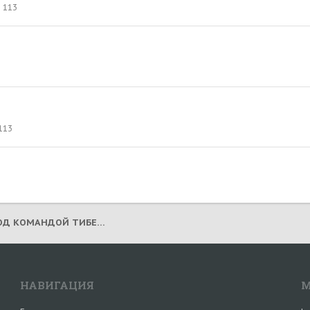
113
113
3
ШЕЙХАН - ТИБЕТ! (ПОД КОМАНДОЙ ТИБЕТОВ)
НАВИГАЦИЯ
М