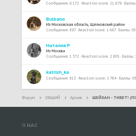
Сообщения
6 172
Reaction score
21 679
Баллы
Bulbano
Из
Московская область, Щёлковский район
Сообщения
897
Reaction score
1 667
Баллы
93
Наталия Р
Из
Москва
Сообщения
1 372
Reaction score
2 805
Баллы
katrish_ka
Сообщения
813
Reaction score
2 784
Баллы
9
Форум
ОБЩИЙ
Архив
О НАС