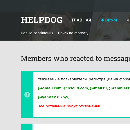
HELPDOG
ГЛАВНАЯ
ФОРУМ
Ч
Новые сообщения
Поиск по форуму
Members who reacted to messag
Уважаемые пользователи, регистрация на фору
@gmail.com, @icloud.com, @mail.ru, @rambler.r
@yandex.ru\by\
Все остальные будут отклонены!