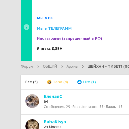
Мы в ВК
Мы в ТЕЛЕГРАММ
Инстаграмм
(запрещенный в РФ)
Яндекс ДЗЕН
Форум
ОБЩИЙ
Архив
Все
(5)
Haha
(4)
Like
(1)
ЕленаяС
64
Сообщения
29
Reaction score
53
Баллы
13
BabaKisya
Из
Москва