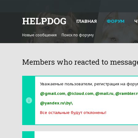
HELPDOG
ГЛАВНАЯ
ФОРУМ
Ч
Новые сообщения
Поиск по форуму
Members who reacted to messag
Уважаемые пользователи, регистрация на фору
@gmail.com, @icloud.com, @mail.ru, @rambler.r
@yandex.ru\by\
Все остальные будут отклонены!