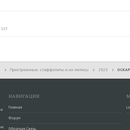
113
3
Пристроенные: стаффопиты и их метисы
2025
НАВИГАЦИЯ
М
Главная
Lo
ое
Форум
не
Обратная Связь