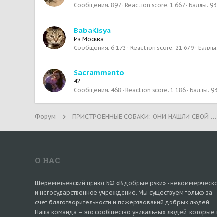
Сообщения
897
Reaction score
1 667
Баллы
93
BabaKisya
Из
Москва
Сообщения
6 172
Reaction score
21 679
Баллы
Sacrammento
42
Сообщения
468
Reaction score
1 186
Баллы
9
Форум
ПРИСТРОЕННЫЕ СОБАКИ: ОНИ НАШЛИ СВОЙ ДОМ!
О НАС
Шереметьевский приют БФ «В добрые руки» - некоммерческ
и негосударственное учреждение. Мы существуем только за
счет благотворительности и пожертвований добрых людей.
Наша команда – это сообщество уникальных людей, которые 