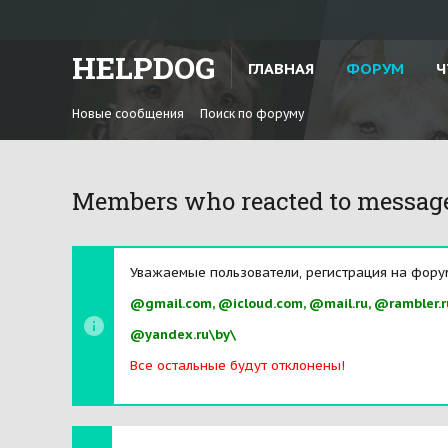
HELPDOG
ГЛАВНАЯ
ФОРУМ
Ч
Новые сообщения
Поиск по форуму
Members who reacted to messag
Уважаемые пользователи, регистрация на фору
@gmail.com, @icloud.com, @mail.ru, @rambler.r
@yandex.ru\by\
Все остальные будут отклонены!