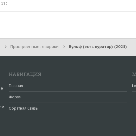
113
Пристроенные: дворики
Вульф (есть куратор) (2025)
НАВИГАЦИЯ
М
Главная
Lo
ое
Форум
не
Обратная Связь
и