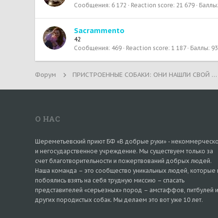
Сообщения
6 172
Reaction score
21 679
Баллы
Sacrammento
42
Сообщения
469
Reaction score
1 187
Баллы
93
Форум
ПРИСТРОЕННЫЕ СОБАКИ: ОНИ НАШЛИ СВОЙ ДОМ!
О НАС
Шереметьевский приют БФ «В добрые руки» - некоммерческ
и негосударственное учреждение. Мы существуем только за
счет благотворительности и пожертвований добрых людей.
Наша команда – это сообщество уникальных людей, которые 
побоялись взять на себя трудную миссию – спасать
представителей «серьезных» пород – амстаффов, питбулей 
других породистых собак. Мы делаем это вот уже 10 лет.