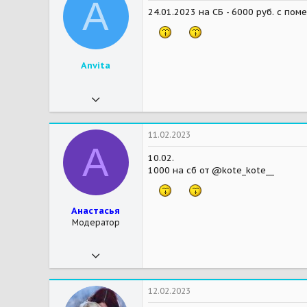
A
27
24.01.2023 на СБ - 6000 руб. с пом
42
Мои зверушки
Ясмин- кошка, Бетти - кролик, Снуп-питбуленыш
Anvita
05.09.2018
167
310
11.02.2023
А
27
10.02.
1000 на сб от @kote_kote__
51
Анастасья
Модератор
15.02.2019
13 745
40 592
12.02.2023