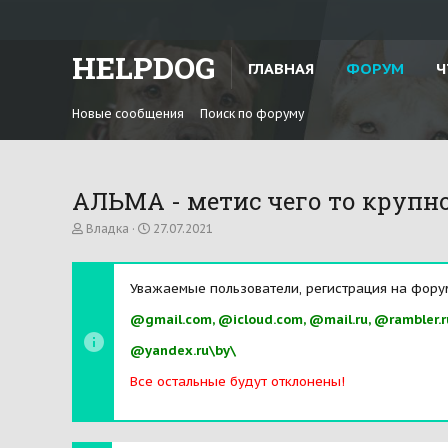
HELPDOG
ГЛАВНАЯ
ФОРУМ
Ч
Новые сообщения
Поиск по форуму
АЛЬМА - метис чего то крупно
А
Д
Владка
27.07.2021
в
а
т
т
о
а
Уважаемые пользователи, регистрация на фору
р
н
т
а
@gmail.com, @icloud.com, @mail.ru, @rambler.r
е
ч
м
а
@yandex.ru\by\
ы
л
а
Все остальные будут отклонены!