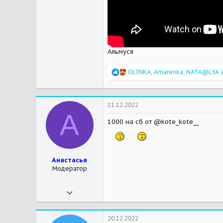
Альмуся
R
OLINKA
,
Amarenka
,
NATA@LYA
a
e
a
c
t
11.12.2022
i
А
o
1000 на сб от @kote_kote__
n
s
:
Анастасья
Модератор
15.02.2019
13 745
40 592
20.12.2022