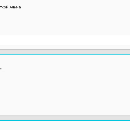
еткой Альма
e__