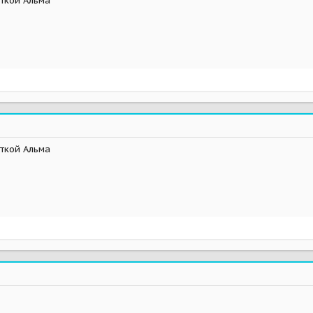
еткой Альма
еткой Альма