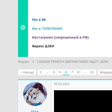
Мы в ВК
Мы в ТЕЛЕГРАММ
Инстаграмм
(запрещенный в РФ)
Яндекс ДЗЕН
Форум
СОБАКИ ПРИЮТА ШЕРЕМЕТЬЕВО ИЩУТ ДОМ
1
...
4
5
6
7
8
...
11
Назад
Впере
05.12.2022
Olga.