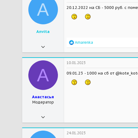
A
27
20.12.2022 на СБ - 5000 руб. с пом
42
Мои зверушки
Ясмин- кошка, Бетти - кролик, Снуп-питбуленыш
Anvita
R
Amarenka
05.09.2018
e
a
167
c
t
310
10.01.2023
i
А
27
o
09.01.23 - 1000 на сб от @kote_kot
n
51
s
:
Анастасья
Модератор
15.02.2019
13 745
40 592
24.01.2023