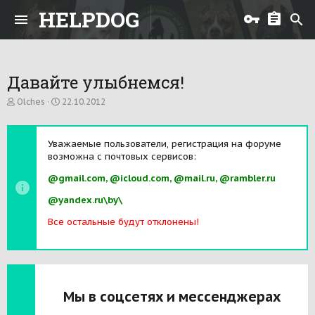
HELPDOG
Давайте улыбнемся!
А
Д
Olches
22.10.2012
в
а
т
т
о
а
Уважаемые пользователи, регистрация на форуме
р
н
возможна с почтовых сервисов:
т
а
е
ч
@gmail.com, @icloud.com, @mail.ru, @rambler.ru
м
а
ы
л
@yandex.ru\by\
а
Все остальные будут отклонены!
Мы в соцсетях и мессенджерах