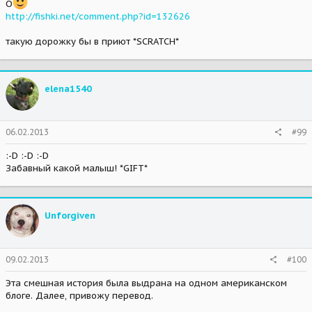
O
http://fishki.net/comment.php?id=132626
такую дорожку бы в приют *SCRATCH*
elena1540
06.02.2013
#99
:-D :-D :-D
Забавный какой малыш! *GIFT*
Unforgiven
09.02.2013
#100
Эта смешная история была выдрана на одном американском
блоге. Далее, привожу перевод.