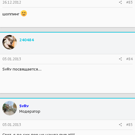
26.12.2012
#83
шоппинг
240484
03.01.2013
#84
SvRv посвящается....
SvRv
Модератор
03.01.2013
#85
Свет, я до сих пор не нашла пульт((((