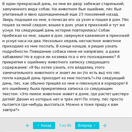
В один прекрасный день, ко мне во двор забежал старенький,
замученного вида собак. На животном был ошейник, пёс был
упитанный и явно одомашненный еще 25 поколений назад.
Зверь подошел ко мне, я почесал его за ухом и пошел в дом. Пёс
пошел за мной следом, вошел в дом, упал в прихожей и тут же
уснул. На следующий день история повторилась! Собак
прибежал ко мне, зашел в дом, свернулся калачиком в прихожей
и уснул чаcа на два. Несколько недель несчастное животное
приходило ко мне поспать. В конце концов, я решил узнать
подробности. Поведение собака меня не напрягало, а даже
забавляло! Но в курсе ли хозяева пса о его похождениях? Я
прикрепил к ошейнику животного записку следующего
содержания: «Я бы хотел узнать, кто владелец этого
замечательного животного и знает ли он (то есть вы) что пёс
почти каждый день приходит ко мне поспать?».На следующий
день, пес, как обычно пришёл ко мне и плюхнулся в коридоре! К
его ошейнику была прикреплена записка со следующим
текстом: «Это милое животное живет в доме, где растет шестеро
детей! Двоим из которых нет и трёх лет! По этому, пёс просто
пытается где-нибудь выспаться. Можно я тоже приду к вам
завтра?»
Первый
Последняя
Назад
5 из 86
Вперед