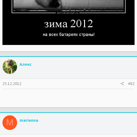
Алекс
25.12.2012
#82
M
marianna