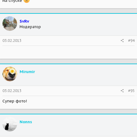
на спуске
SvRv
Модератор
03.02.2013
#94
Mirumir
03.02.2013
#95
Супер фото!
Nonns