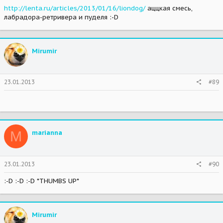
http://lenta.ru/articles/2013/01/16/liondog/
аццкая смесь,
лабрадора-ретривера и пуделя :-D
Mirumir
23.01.2013
#89
M
marianna
23.01.2013
#90
:-D :-D :-D *THUMBS UP*
Mirumir