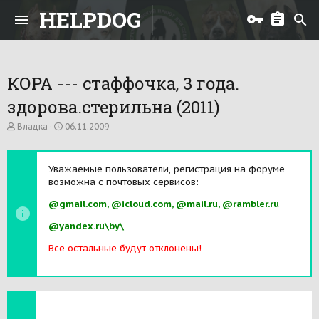
HELPDOG
КОРА --- стаффочка, 3 года.
здорова.стерильна (2011)
А
Д
Владка
06.11.2009
в
а
т
т
о
а
Уважаемые пользователи, регистрация на форуме
р
н
возможна с почтовых сервисов:
т
а
е
ч
@gmail.com, @icloud.com, @mail.ru, @rambler.ru
м
а
ы
л
@yandex.ru\by\
а
Все остальные будут отклонены!