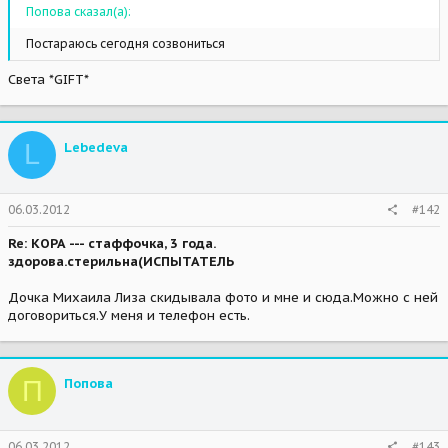
Попова сказал(а):
Постараюсь сегодня созвониться
Света *GIFT*
L
Lebedeva
06.03.2012
#142
Re: КОРА --- стаффочка, 3 года.
здорова.стерильна(ИСПЫТАТЕЛЬ
Дочка Михаила Лиза скидывала фото и мне и сюда.Можно с ней
договориться.У меня и телефон есть.
П
Попова
06.03.2012
#143