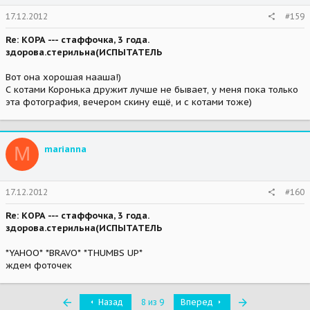
17.12.2012
#159
Re: КОРА --- стаффочка, 3 года.
здорова.стерильна(ИСПЫТАТЕЛЬ
Вот она хорошая нааша!)
С котами Коронька дружит лучше не бывает, у меня пока только
эта фотография, вечером скину ещё, и с котами тоже)
M
marianna
17.12.2012
#160
Re: КОРА --- стаффочка, 3 года.
здорова.стерильна(ИСПЫТАТЕЛЬ
*YAHOO* *BRAVO* *THUMBS UP*
ждем фоточек
Первый
Последняя
Назад
8 из 9
Вперед