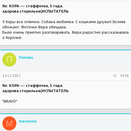
Re: КОРА --- стаффочка, 3 года.
здорова.стерильна(ИСПЫТАТЕЛЬ
У Коры все отлично. Собака любимка. С кошками дружит.Хозяев
обожает. Фоточки Вера обещала.
Было очень приятно разговаривать, Вера радостно рассказывала
о Корочке.
П
Попова
14.12.2012
#156
Re: КОРА --- стаффочка, 3 года.
здорова.стерильна(ИСПЫТАТЕЛЬ
*BRAVO*
M
marianna