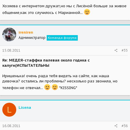
Хозяева с интернетом дружат,но мы с Лисёной больше за живое
общение,как это случилось с Марианной...
ireniren
Администратор
Команда форума
15.08.2011
#35
Re: МЕДЕЯ-стаффка палевая около годика с
калуги(ИСПЫТАТЕЛЬНЫ
Иришенька! очень рада тебя видеть на сайте, как наша
девочка? остались ли проблемы? несколько раз звонила, но
телефон не отвечал...
*KISSING*
L
Lisena
16.08.2011
#36