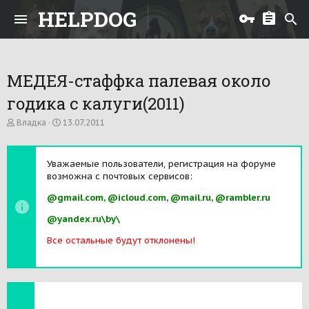
HELPDOG
МЕДЕЯ-стаффка палевая около
годика с калуги(2011)
А
Д
Владка
13.07.2011
в
а
т
т
о
а
Уважаемые пользователи, регистрация на форуме
р
н
возможна с почтовых сервисов:
т
а
е
ч
@gmail.com, @icloud.com, @mail.ru, @rambler.ru
м
а
ы
л
@yandex.ru\by\
а
Все остальные будут отклонены!