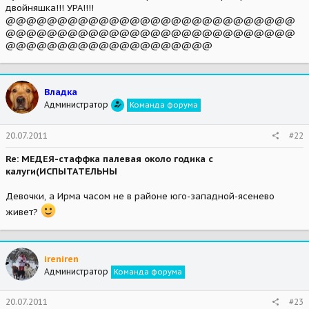
двойняшка!!! УРА!!!!
@@@@@@@@@@@@@@@@@@@@@@@@@@@@
@@@@@@@@@@@@@@@@@@@@@@@@@@@@
@@@@@@@@@@@@@@@@@@@@
Владка
Администратор
Команда форума
20.07.2011
#22
Re: МЕДЕЯ-стаффка палевая около годика с
калуги(ИСПЫТАТЕЛЬНЫ
Девочки, а Ирма часом не в районе юго-западной-ясенево
живет?
ireniren
Администратор
Команда форума
20.07.2011
#23