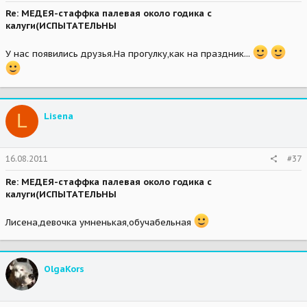
Re: МЕДЕЯ-стаффка палевая около годика с
калуги(ИСПЫТАТЕЛЬНЫ
У нас появились друзья.На прогулку,как на праздник...
L
Lisena
16.08.2011
#37
Re: МЕДЕЯ-стаффка палевая около годика с
калуги(ИСПЫТАТЕЛЬНЫ
Лисена,девочка умненькая,обучабельная
OlgaKors