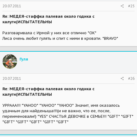
20.07.2011
#25
Re: МЕДЕЯ-стаффка палевая около годика с
калуги(ИСПЫТАТЕЛЬНЫ
Разговаривала с Ирмой у них все отлично *OK*
Лиса очень любит гулять и спит с ними в кровати. *BRAVO*
Гуля
20.07.2011
#26
Re: МЕДЕЯ-стаффка палевая около годика с
калуги(ИСПЫТАТЕЛЬНЫ
УРРААА!!! *YAHOO* *YAHOO* *YAHOO* Значит, имя оказалось
удачным для найденыша!!!(и не важно, что ее, после,
переименовали!) *YES* СЧАСТЬЯ ДЕВОЧКЕ в СЕМЬЕ!!! *GIFT* *GIFT*
*GIFT* *GIFT* *GIFT* *GIFT* *GIFT*