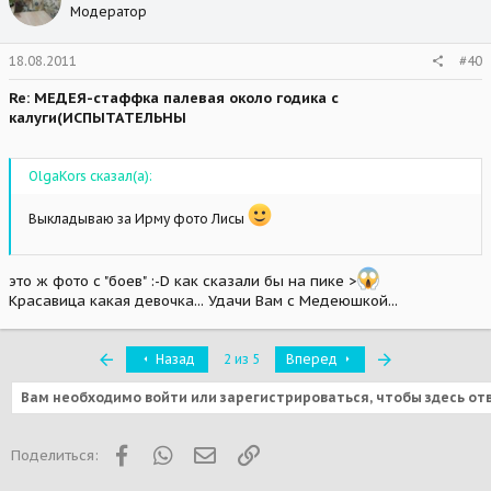
Модератор
18.08.2011
#40
Re: МЕДЕЯ-стаффка палевая около годика с
калуги(ИСПЫТАТЕЛЬНЫ
OlgaKors сказал(а):
Выкладываю за Ирму фото Лисы
это ж фото с "боев" :-D как сказали бы на пике >
Красавица какая девочка... Удачи Вам с Медеюшкой...
Первый
Последняя
Назад
2 из 5
Вперед
Вам необходимо войти или зарегистрироваться, чтобы здесь от
Facebook
WhatsApp
Электронная почта
Ссылка
Поделиться: