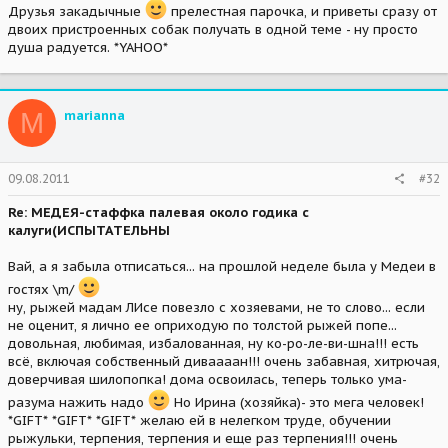
Друзья закадычные
прелестная парочка, и приветы сразу от
двоих пристроенных собак получать в одной теме - ну просто
душа радуется. *YAHOO*
M
marianna
09.08.2011
#32
Re: МЕДЕЯ-стаффка палевая около годика с
калуги(ИСПЫТАТЕЛЬНЫ
Вай, а я забыла отписаться... на прошлой неделе была у Медеи в
гостях \m/
ну, рыжей мадам ЛИсе повезло с хозяевами, не то слово... если
не оценит, я лично ее оприходую по толстой рыжей попе...
довольная, любимая, избалованная, ну ко-ро-ле-ви-шна!!! есть
всё, включая собственный диваааан!!! очень забавная, хитрючая,
доверчивая шилопопка! дома освоилась, теперь только ума-
разума нажить надо
Но Ирина (хозяйка)- это мега человек!
*GIFT* *GIFT* *GIFT* желаю ей в нелегком труде, обучении
рыжульки, терпения, терпения и еще раз терпения!!! очень