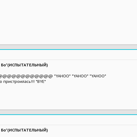
ва Бо"(ИСПЫТАТЕЛЬНЫЙ)
@@@@@@@ *YAHOO* *YAHOO* *YAHOO*
 пристроилась!!! *BYE*
ва Бо"(ИСПЫТАТЕЛЬНЫЙ)