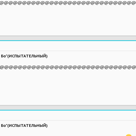
@@@@@@@@@@@@@@@@@@@@@@@@@@@@@@@@@
ва Бо"(ИСПЫТАТЕЛЬНЫЙ)
Удачи тебе! @@@@@@@@@@@@@@@@@@@@@@@@@
ва Бо"(ИСПЫТАТЕЛЬНЫЙ)