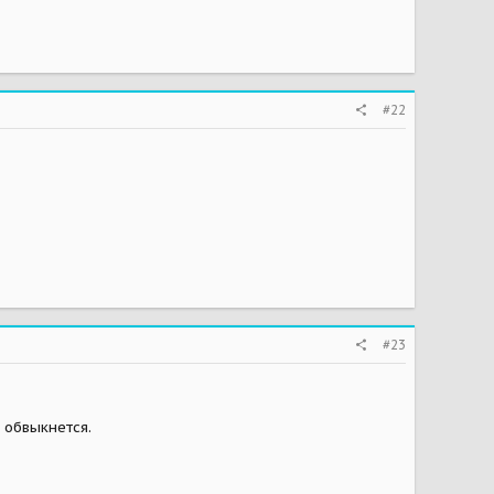
#22
#23
 обвыкнется.