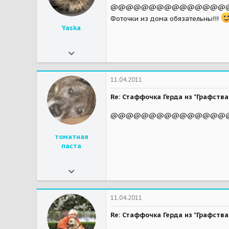
46
@@@@@@@@@@@@@@@@@@@@
Мои зверушки
дворянка Багира - нечаянная радость, стаффка Хима - любимая коровка, котэ Гаврила и Мусек
Фоточки из дома обязательны!!!
Yaska
02.03.2011
8 403
2 932
11.04.2011
113
Re: Стаффочка Герда из "Графст
Москва, Митино, МО, Дедовск
@@@@@@@@@@@@@@@@@
Мои зверушки
Кучка собак, кучка котов и человеческие детеныши
томатная
паста
26.04.2010
589
0
11.04.2011
16
Re: Стаффочка Герда из "Графст
37