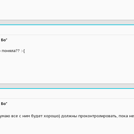
 Бо"
няла?? :-[
 Бо"
думаю все с ним будет хорошо) должны проконтролировать, пока не