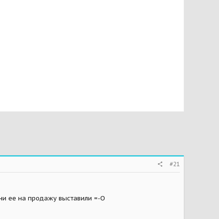
#21
они ее на продажу выставили =-O