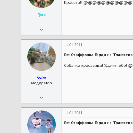
Красота!!!@@@@@@
Мои зверушки
это просто свиноферма)
Гуля
15.09.2010
11 812
3
11.04.2011
38
Re: Стаффочка Герда из "Графст
59
Собачка красавица! 
Мои зверушки
стаффочка Геллуська -улыбака, тумбочка - красоточка(на радуге((; благородный интеллигент стафф Мэт; спокойный и загадочный стаффун Кокосище;..."дворецкий" Мухтарище - почти слепой, но очень позитивный и любвеобильный красавчик, меняющий цвет, как заяц-русак.Ромашка - скромная, добрая и умная девочка - дворяночка.
SvRv
Модератор
30.12.2010
19 099
2 044
11.04.2011
113
Re: Стаффочка Герда из "Графст
Пушкино