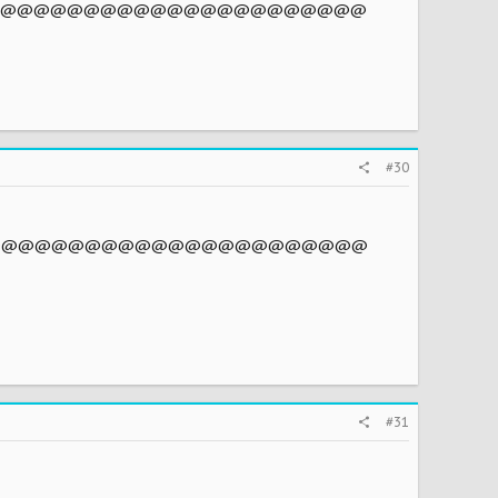
@@@@@@@@@@@@@@@@@@@@@@@@
#30
@@@@@@@@@@@@@@@@@@@@@@@@@@@@
#31