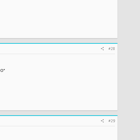
#28
O*
#29