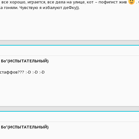
 все хорошо, играется, все дела на улице, кот – пофигист жив
.
а гоняли. Чувствую я избалуют деФку)).
ва Бо"(ИСПЫТАТЕЛЬНЫЙ)
стаффов??? :-D :-D :-D
ва Бо"(ИСПЫТАТЕЛЬНЫЙ)