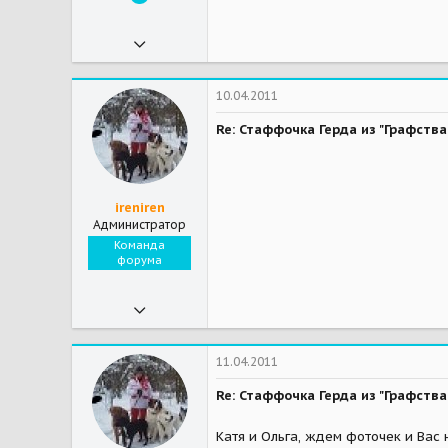
07.11.2009
1 025
0
10.04.2011
36
Re: Стаффочка Герда из "Графст
47
Мои зверушки
Котики Бесик, Сотя и боксер.Шоник
ireniren
Администратор
Команда
форума
07.11.2009
27 089
428
11.04.2011
83
Re: Стаффочка Герда из "Графст
Катя и Ольга, ждем фоточек и Вас 