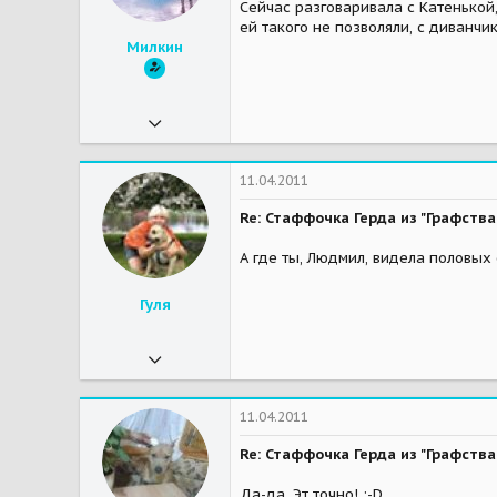
Сейчас разговаривала с Катенькой,
Мои зверушки
Мэй и Шэрри-собаки-бабаки, Мэрс, Бу, Шнурок - миникошкостадо. Тоя подкинули, я не специально.
ей такого не позволяли, с диванчик
Милкин
07.11.2009
1 025
0
11.04.2011
36
Re: Стаффочка Герда из "Графст
47
А где ты, Людмил, видела половых 
Мои зверушки
Котики Бесик, Сотя и боксер.Шоник
Гуля
15.09.2010
11 812
3
11.04.2011
38
Re: Стаффочка Герда из "Графст
59
Да-да. Эт точно! :-D