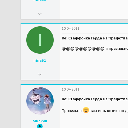
09.01.2011
671
0
10.04.2011
I
16
Re: Стаффочка Герда из "Графства
Мои зверушки
Лютик-стафф
@@@@@@@@@@ я правильно по
irina31
09.01.2011
671
0
10.04.2011
16
Re: Стаффочка Герда из "Графства
Мои зверушки
Лютик-стафф
Правильно
там есть котик. но 
Милкин