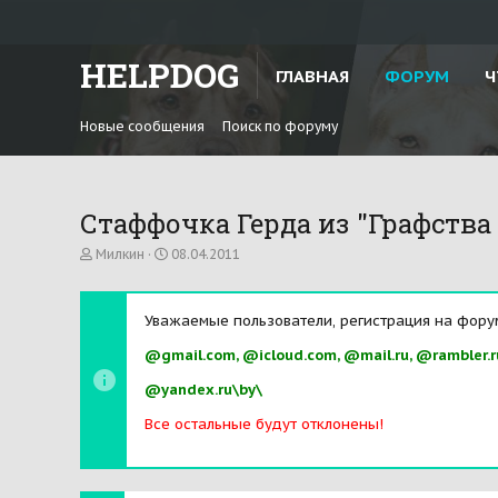
HELPDOG
ГЛАВНАЯ
ФОРУМ
Ч
Новые сообщения
Поиск по форуму
Стаффочка Герда из "Графства 
А
Д
Милкин
08.04.2011
в
а
т
т
о
а
Уважаемые пользователи, регистрация на фору
р
н
т
а
@gmail.com, @icloud.com, @mail.ru, @rambler.r
е
ч
м
а
@yandex.ru\by\
ы
л
а
Все остальные будут отклонены!