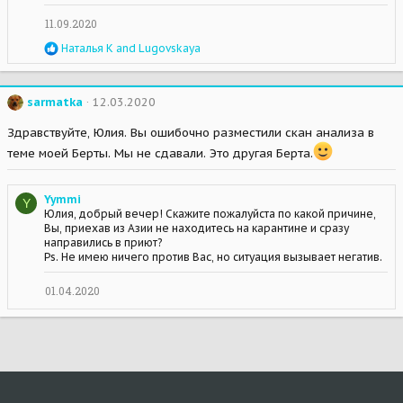
11.09.2020
R
Наталья К
and
Lugovskaya
e
a
c
sarmatka
12.03.2020
t
i
Здравствуйте, Юлия. Вы ошибочно разместили скан анализа в
o
n
теме моей Берты. Мы не сдавали. Это другая Берта.
s
:
Yymmi
Y
Юлия, добрый вечер! Скажите пожалуйста по какой причине,
Вы, приехав из Азии не находитесь на карантине и сразу
направились в приют?
Ps. Не имею ничего против Вас, но ситуация вызывает негатив.
01.04.2020