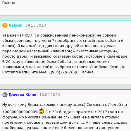
Галина
Galysik
09.10.2020
G
Уважаемая Юля! : я обыкновенная пенсионерка( не совсем
обыкновенная; т к у меня 7 подобранных спасённых собак и 6
кошек). Я каждый год для своих друзей и знакомых делаю
перекидной настольный календарь; « счастливые истории»,
просто дарю , и высылаю хозяевам собак , которые в календаре.
В 20 году в календаре были Собаки , спасённые моими
знакомыми, у вас на сайте выбрала историю Стамбула- Кузи. На
Вотсапп напишите мне, 8(903)729-26-95 Галина.
Грачева Юлия
10.09.2020
Ну коль тему Веды закрыли, напишу здесь) Согласна с Людой на
10000000000000%
Я с 2016 года в приюте и с 2017 года на
форуме, но никогда раньше не слышала и не читала столько
претензий к собаке в первые дни дома....... А я ещё слова сидела
подбирала, думала как же ещё более понятнее и доступнее