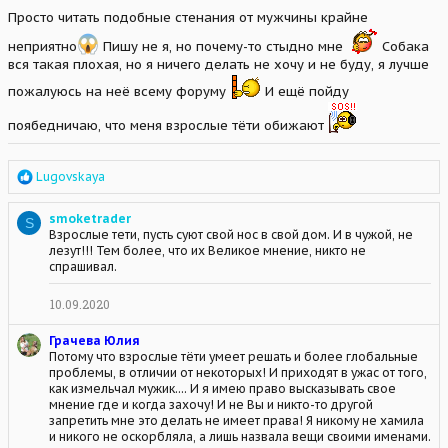
i
Просто читать подобные стенания от мужчины крайне
o
n
неприятно
Пишу не я, но почему-то стыдно мне
Собака
s
вся такая плохая, но я ничего делать не хочу и не буду, я лучше
:
пожалуюсь на неё всему форуму
И ещё пойду
поябедничаю, что меня взрослые тёти обижают
R
Lugovskaya
e
a
smoketrader
S
c
Взрослые тети, пусть суют свой нос в свой дом. И в чужой, не
t
лезут!!! Тем более, что их Великое мнение, никто не
i
спрашивал.
o
n
s
10.09.2020
:
Грачева Юлия
Потому что взрослые тёти умеет решать и более глобальные
проблемы, в отличии от некоторых! И приходят в ужас от того,
как измельчал мужик.... И я имею право высказывать свое
мнение где и когда захочу! И не Вы и никто-то другой
запретить мне это делать не имеет права! Я никому не хамила
и никого не оскорбляла, а лишь назвала вещи своими именами.