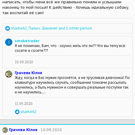
написать, чтобы меня всё же правильно поняли и услышали
наконец-то мой посыл! К действию - Хочешь идеальную собаку,
так воспитай её сам!
R
sharke62
,
Палыч
,
Динамит
and 1 other person
e
a
smoketrader
S
c
Я не понимаю, Вам, что - скучно жить что ли?? Что вы тему все
t
сосете и сосете???
i
o
n
10.09.2020
s
:
Грачева Юлия
Жду, когда в Вас мужик проснётся, а не трусливая девчонка! По
клавиатуре научились случать, сообщения тоннами рассылать
научились, а быть мужиком и совершать реальные поступки так
и не научились.....
11.09.2020
R
sharke62
e
a
c
Грачева Юлия
10.09.2020
t