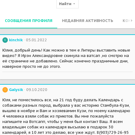
Найти
СООБЩЕНИЯ ПРОФИЛЯ
НЕДАВНЯЯ АКТИВНОСТЬ
КОНТ
kinchik
05.01.2022
K
Юлия, добрый день! Как можно в тем е Литеры выставить новые
видео? Я Ирэн Александровне скинула на ватсап ,но смотрю на
её страничке не добавлено. Сейчас конечно праздничные дни,
наверное просто не до этого.
Galysik
09.10.2020
G
Юля, не поместилось все, на 21 год буду делать Календарь с
собаками разных пород, выбрала у вас историю Стамбула-Кузи,
вышлю в ноябре и Вам и хозяевамим Кузи, по моему календарю
4 человека взяли собак из приютов. Вы мне пожалуйста
напишите на Вотсапп, чтобы у меня был контакт Ваш. Я всем
владельцам собак из календаря высылаю в подарок 30
календарей, я 10 лет это делаю, все уже ждут. 8(903)729-26-95