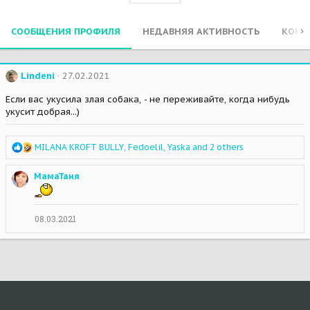
СООБЩЕНИЯ ПРОФИЛЯ
НЕДАВНЯЯ АКТИВНОСТЬ
КОНТ
Lindeni
27.02.2021
Если вас укусила злая собака, - не переживайте, когда нибудь
укусит добрая...)
R
MILANA KROFT BULLY
,
Fedoelil
,
Yaska
and 2 others
e
a
МамаТаня
c
t
i
o
08.03.2021
n
s
: