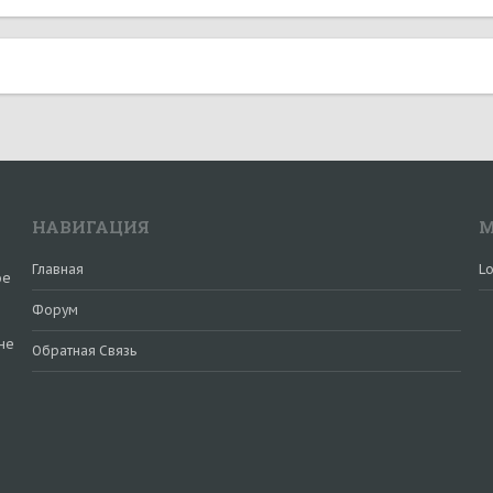
НАВИГАЦИЯ
М
Главная
Lo
ое
Форум
не
Обратная Связь
и