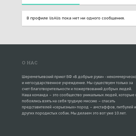
В профиле lisAlis пока нет ни одного сообщения.
О НАС
Шереметьевский приют БФ «В добрые руки» - некоммерческ
и негосударственное учреждение. Мы существуем только за
счет благотворительности и пожертвований добрых людей.
Наша команда – это сообщество уникальных людей, которые 
побоялись взять на себя трудную миссию – спасать
представителей «серьезных» пород – амстаффов, питбулей 
других породистых собак. Мы делаем это вот уже 10 лет.