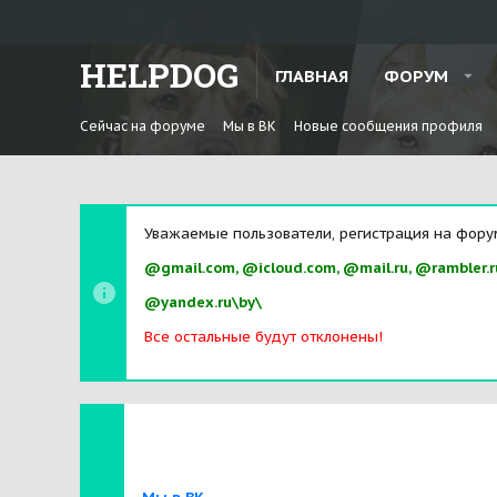
HELPDOG
ГЛАВНАЯ
ФОРУМ
Сейчас на форуме
Мы в ВК
Новые сообщения профиля
Уважаемые пользователи, регистрация на фору
@gmail.com, @icloud.com, @mail.ru, @rambler.r
@yandex.ru\by\
Все остальные будут отклонены!